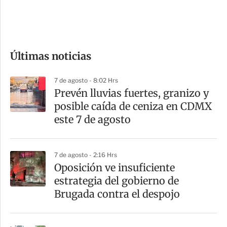
d
e
c
o
Últimas noticias
m
p
7 de agosto - 8:02 Hrs
a
Prevén lluvias fuertes, granizo y
r
posible caída de ceniza en CDMX
t
este 7 de agosto
i
r
7 de agosto - 2:16 Hrs
Oposición ve insuficiente
estrategia del gobierno de
Brugada contra el despojo