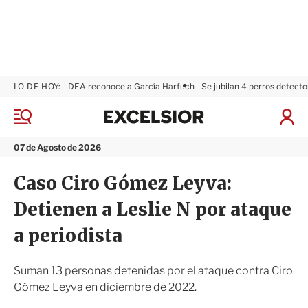
LO DE HOY:
DEA reconoce a García Harfuch
Se jubilan 4 perros detecto
E
x
M
I
c
e
n
n
e
i
07 de Agosto de 2026
ú
l
c
s
i
Caso Ciro Gómez Leyva:
i
a
o
r
Detienen a Leslie N por ataque
r
S
e
a periodista
s
i
ó
Suman 13 personas detenidas por el ataque contra Ciro
n
Gómez Leyva en diciembre de 2022.