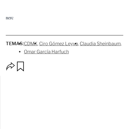
nerc
TEMAS:
CDMX
Ciro Gómez Leyva
Claudia Sheinbaum
Omar García Harfuch
O
G
p
u
c
a
i
r
o
d
n
a
e
r
s