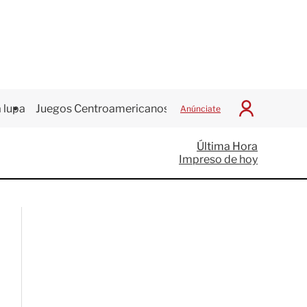
 lupa
Juegos Centroamericanos
Anúnciate
I
n
i
Última Hora
c
Impreso de hoy
i
a
r
S
e
s
i
ó
n