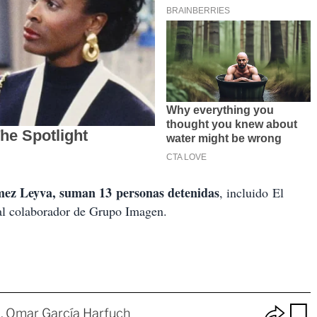
mez Leyva, suman 13 personas detenidas
, incluido El
 al colaborador de Grupo Imagen.
O
a
Omar García Harfuch