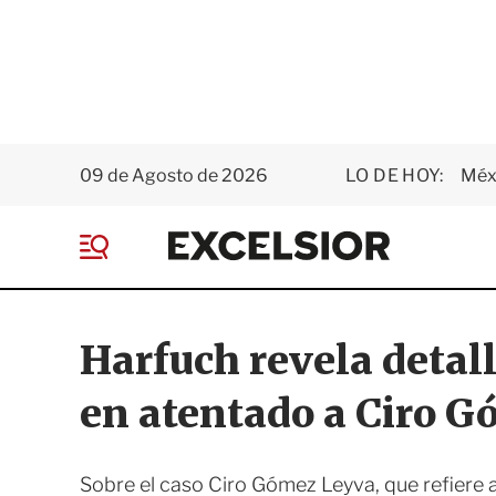
09 de Agosto de 2026
LO DE HOY:
Méxi
E
x
M
c
e
e
n
l
ú
s
Harfuch revela detall
i
o
en atentado a Ciro 
r
Sobre el caso Ciro Gómez Leyva, que refiere a