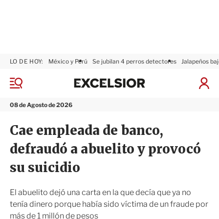
LO DE HOY:
México y Perú
Se jubilan 4 perros detectores
Jalapeños baj
E
x
M
I
c
e
n
n
e
i
08 de Agosto de 2026
ú
l
c
s
i
Cae empleada de banco,
i
a
o
r
defraudó a abuelito y provocó
r
S
e
su suicidio
s
i
ó
El abuelito dejó una carta en la que decía que ya no
n
tenía dinero porque había sido víctima de un fraude por
más de 1 millón de pesos