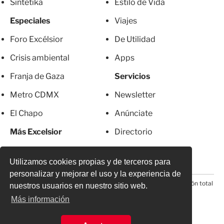
Sintetika
Estilo de Vida
Especiales
Viajes
Foro Excélsior
De Utilidad
Crisis ambiental
Apps
Franja de Gaza
Servicios
Metro CDMX
Newsletter
El Chapo
Anúnciate
Más Excelsior
Directorio
Mujeres
Suscripciones
Utilizamos cookies propias y de terceros para
personalizar y mejorar el uso y la experiencia de
© 2026 Todos los derechos reservados. Prohibida la reproducción total
nuestros usuarios en nuestro sitio web.
o parcial, incluyendo cualquier medio electrónico*
Más información