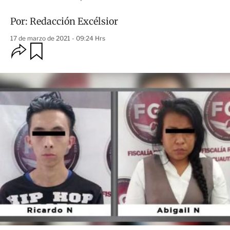
Por:
Redacción Excélsior
17 de marzo de 2021 - 09:24 Hrs
O
G
u
p
a
c
r
i
d
o
a
n
r
e
s
d
e
c
o
m
p
a
r
t
i
r