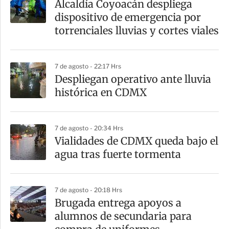
Alcaldía Coyoacán despliega
r
dispositivo de emergencia por
t
torrenciales lluvias y cortes viales
i
r
7 de agosto - 22:17 Hrs
Despliegan operativo ante lluvia
histórica en CDMX
7 de agosto - 20:34 Hrs
Vialidades de CDMX queda bajo el
agua tras fuerte tormenta
7 de agosto - 20:18 Hrs
Brugada entrega apoyos a
alumnos de secundaria para