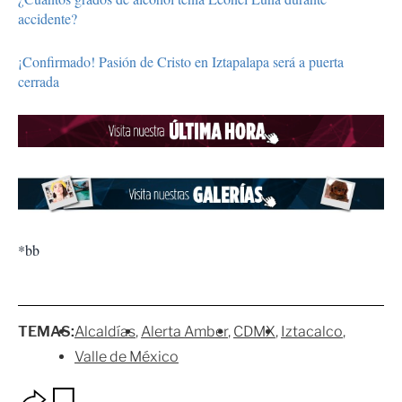
accidente?
¡Confirmado! Pasión de Cristo en Iztapalapa será a puerta
cerrada
*bb
TEMAS:
Alcaldías
Alerta Amber
CDMX
Iztacalco
Valle de México
O
G