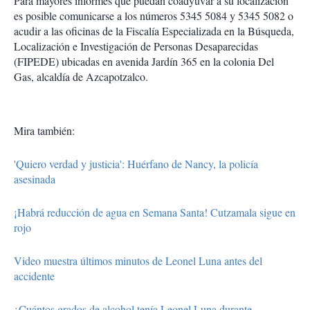
Para mayores informes que puedan coadyuvar a su localización
es posible comunicarse a los números 5345 5084 y 5345 5082 o
acudir a las oficinas de la Fiscalía Especializada en la Búsqueda,
Localización e Investigación de Personas Desaparecidas
(FIPEDE) ubicadas en avenida Jardín 365 en la colonia Del
Gas, alcaldía de Azcapotzalco.
Mira también:
'Quiero verdad y justicia': Huérfano de Nancy, la policía
asesinada
¡Habrá reducción de agua en Semana Santa! Cutzamala sigue en
rojo
Video muestra últimos minutos de Leonel Luna antes del
accidente
¿Cuántos grados de alcohol tenía Leonel Luna durante