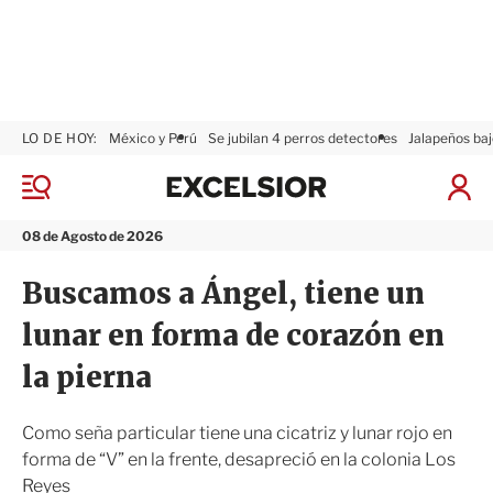
LO DE HOY:
México y Perú
Se jubilan 4 perros detectores
Jalapeños baj
E
x
M
I
c
e
n
n
e
i
08 de Agosto de 2026
ú
l
c
s
i
Buscamos a Ángel, tiene un
i
a
o
r
lunar en forma de corazón en
r
S
e
la pierna
s
i
ó
Como seña particular tiene una cicatriz y lunar rojo en
n
forma de “V” en la frente, desapreció en la colonia Los
Reyes