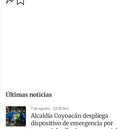
p
u
c
a
i
r
o
d
n
a
e
r
s
d
e
c
o
Últimas noticias
m
p
7 de agosto - 22:31 Hrs
a
Alcaldía Coyoacán despliega
r
dispositivo de emergencia por
t