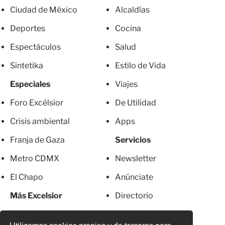
Ciudad de México
Alcaldías
Deportes
Cocina
Espectáculos
Salud
Sintetika
Estilo de Vida
Especiales
Viajes
Foro Excélsior
De Utilidad
Crisis ambiental
Apps
Franja de Gaza
Servicios
Metro CDMX
Newsletter
El Chapo
Anúnciate
Más Excelsior
Directorio
Mujeres
Suscripciones