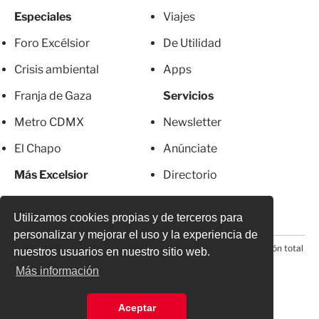
Especiales
Viajes
Foro Excélsior
De Utilidad
Crisis ambiental
Apps
Franja de Gaza
Servicios
Metro CDMX
Newsletter
El Chapo
Anúnciate
Más Excelsior
Directorio
Mujeres
Suscripciones
Utilizamos cookies propias y de terceros para
personalizar y mejorar el uso y la experiencia de
© 2026 Todos los derechos reservados. Prohibida la reproducción total
nuestros usuarios en nuestro sitio web.
o parcial, incluyendo cualquier medio electrónico*
Más información
Aceptar