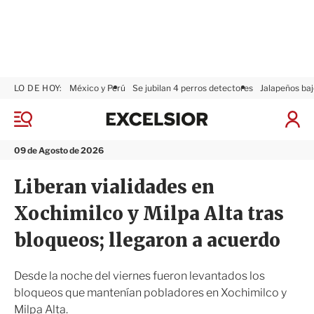
LO DE HOY:
México y Perú
Se jubilan 4 perros detectores
Jalapeños baj
E
x
M
I
c
e
n
n
e
i
09 de Agosto de 2026
ú
l
c
s
i
Liberan vialidades en
i
a
o
r
Xochimilco y Milpa Alta tras
r
S
e
bloqueos; llegaron a acuerdo
s
i
ó
Desde la noche del viernes fueron levantados los
n
bloqueos que mantenían pobladores en Xochimilco y
Milpa Alta.