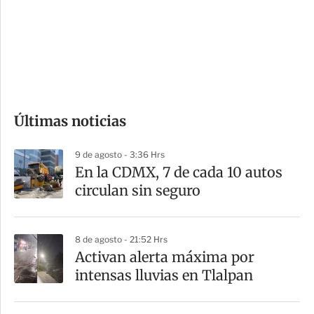
e
r
s
d
e
c
o
Últimas noticias
m
p
9 de agosto - 3:36 Hrs
a
En la CDMX, 7 de cada 10 autos
r
circulan sin seguro
t
i
8 de agosto - 21:52 Hrs
r
Activan alerta máxima por
intensas lluvias en Tlalpan