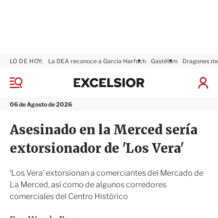
LO DE HOY:
La DEA reconoce a García Harfuch
Gastélum
Dragones m
E
x
M
I
c
e
n
n
e
i
06 de Agosto de 2026
ú
l
c
s
i
Asesinado en la Merced sería
i
a
o
r
extorsionador de 'Los Vera'
r
S
e
s
‘Los Vera’ extorsionan a comerciantes del Mercado de
i
La Merced, así como de algunos corredores
ó
comerciales del Centro Histórico
n