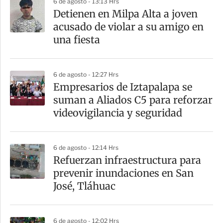
6 de agosto - 13:13 Hrs
a
Detienen en Milpa Alta a joven
r
acusado de violar a su amigo en
t
una fiesta
i
r
6 de agosto - 12:27 Hrs
Empresarios de Iztapalapa se
suman a Aliados C5 para reforzar
videovigilancia y seguridad
6 de agosto - 12:14 Hrs
Refuerzan infraestructura para
prevenir inundaciones en San
José, Tláhuac
6 de agosto - 12:02 Hrs