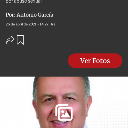
por abuso sexual
Por:
Antonio García
26 de abril de 2021 - 14:27 Hrs
O
G
u
p
a
c
r
i
d
o
Ver Fotos
a
n
r
e
s
d
e
c
o
m
p
a
r
t