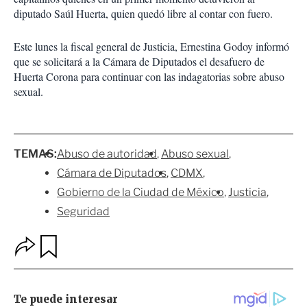
diputado Saúl Huerta, quien quedó libre al contar con fuero.
Este lunes la fiscal general de Justicia, Ernestina Godoy informó
que se solicitará a la Cámara de Diputados el desafuero de
Huerta Corona para continuar con las indagatorias sobre abuso
sexual.
TEMAS:
Abuso de autoridad
Abuso sexual
Cámara de Diputados
CDMX
Gobierno de la Ciudad de México
Justicia
Seguridad
O
G
p
u
c
a
i
r