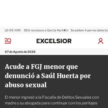
LO DE HOY:
DEA reconoce a García Harfuch
Se jubilan 4 perros detecto
E
x
M
I
c
e
n
n
e
i
07 de Agosto de 2026
ú
l
c
s
i
Acude a FGJ menor que
i
a
o
r
denunció a Saúl Huerta por
r
S
e
abuso sexual
s
i
ó
El menor ingresó a la Fiscalía de Delitos Sexuales con
n
madre y su abogada para continuar con los peritajes