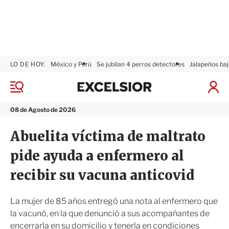
LO DE HOY:
México y Perú
Se jubilan 4 perros detectores
Jalapeños baj
E
x
M
I
c
e
n
n
e
i
08 de Agosto de 2026
ú
l
c
s
i
Abuelita víctima de maltrato
i
a
o
r
pide ayuda a enfermero al
r
S
e
recibir su vacuna anticovid
s
i
ó
La mujer de 85 años entregó una nota al enfermero que
n
la vacunó, en la que denunció a sus acompañantes de
encerrarla en su domicilio y tenerla en condiciones