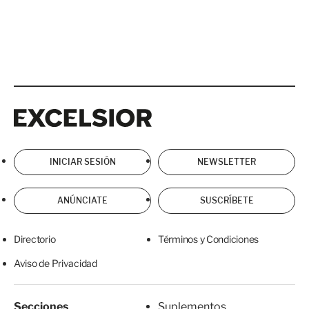
Excelsior
Excelsior
INICIAR SESIÓN
NEWSLETTER
ANÚNCIATE
SUSCRÍBETE
Directorio
Términos y Condiciones
Aviso de Privacidad
Secciones
Suplementos