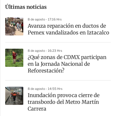
o
Últimas noticias
m
p
8 de agosto - 17:16 Hrs
a
Avanza reparación en ductos de
r
Pemex vandalizados en Iztacalco
t
i
8 de agosto - 16:23 Hrs
r
¿Qué zonas de CDMX participan
en la Jornada Nacional de
Reforestación?
8 de agosto - 14:55 Hrs
Inundación provoca cierre de
transbordo del Metro Martín
Carrera