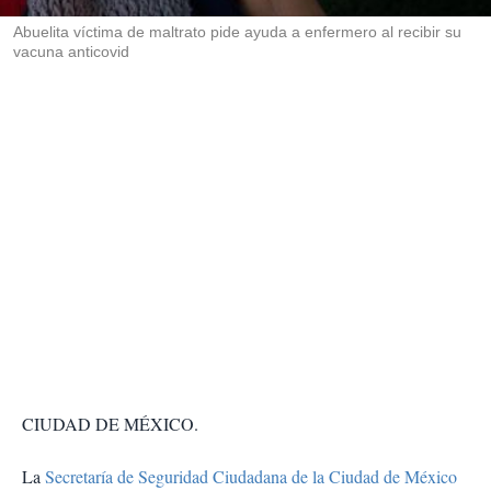
r
Abuelita víctima de maltrato pide ayuda a enfermero al recibir su
vacuna anticovid
CIUDAD DE MÉXICO.
La
Secretaría de Seguridad Ciudadana de la Ciudad de México