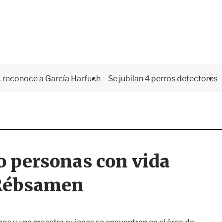
 reconoce a García Harfuch
Se jubilan 4 perros detectores
o personas con vida
 Rébsamen