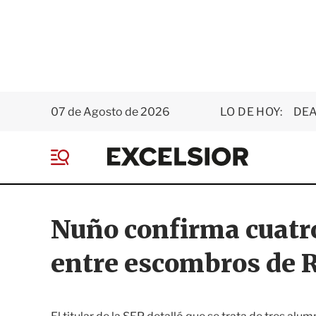
07 de Agosto de 2026
LO DE HOY:
DEA
E
x
M
c
e
e
n
l
ú
s
Nuño confirma cuatr
i
o
entre escombros de
r