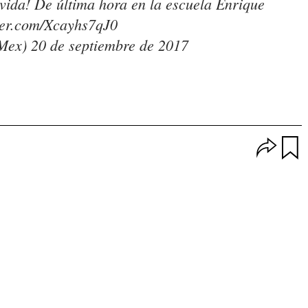
vida! De última hora en la escuela Enrique
tter.com/Xcayhs7qJ0
VMex)
20 de septiembre de 2017
O
p
u
c
a
i
r
o
d
n
a
e
r
s
d