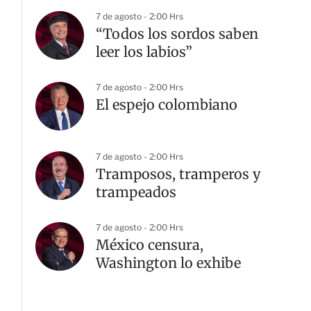
7 de agosto - 2:00 Hrs
“Todos los sordos saben
leer los labios”
7 de agosto - 2:00 Hrs
El espejo colombiano
G
7 de agosto - 2:00 Hrs
Tramposos, tramperos y
trampeados
7 de agosto - 2:00 Hrs
México censura,
Washington lo exhibe