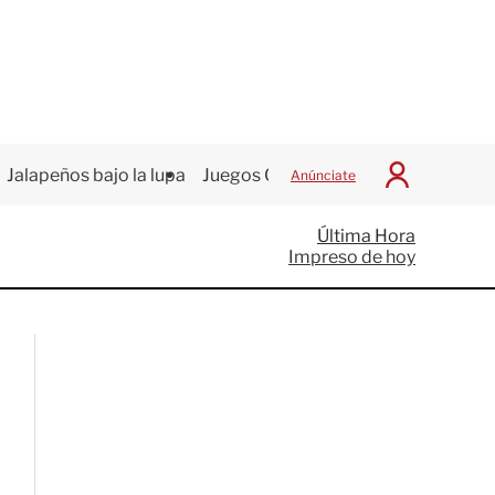
Jalapeños bajo la lupa
Juegos Centroamericanos
Anúnciate
I
n
i
Última Hora
c
Impreso de hoy
i
a
r
S
e
s
i
ó
n