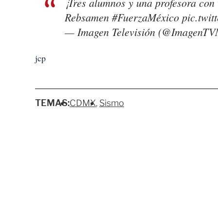
¡Tres alumnos y una profesora con 
Rebsamen
#FuerzaMéxico
pic.twi
— Imagen Televisión (@ImagenT
jcp
TEMAS:
CDMX
Sismo