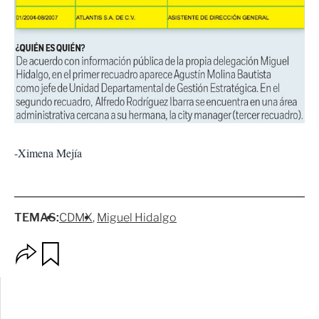
-Ximena Mejía
TEMAS:
CDMX
Miguel Hidalgo
O
G
p
u
c
a
i
r