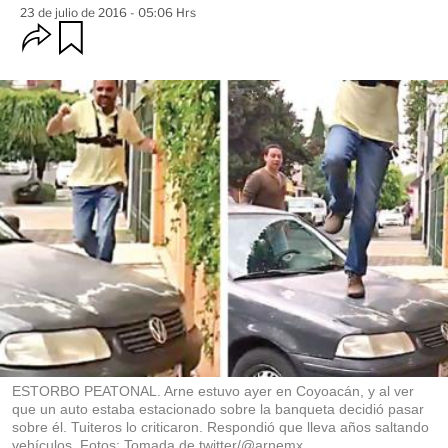
23 de julio de 2016 - 05:06 Hrs
O
G
u
p
a
c
r
i
d
o
a
n
r
e
s
d
e
c
o
m
p
a
r
t
i
r
ESTORBO PEATONAL. Arne estuvo ayer en Coyoacán, y al ver
que un auto estaba estacionado sobre la banqueta decidió pasar
sobre él. Tuiteros lo criticaron. Respondió que lleva años saltando
vehículos. Fotos: Tomada de twitter/@arnemx