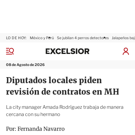
LO DE HOY:
México y Perú
Se jubilan 4 perros detectores
Jalapeños baj
E
x
M
I
c
e
n
n
e
i
08 de Agosto de 2026
ú
l
c
s
i
Diputados locales piden
i
a
o
r
revisión de contratos en MH
r
S
e
s
La city manager Amada Rodríguez trabaja de manera
i
cercana con su hermano
ó
n
Por:
Fernanda Navarro