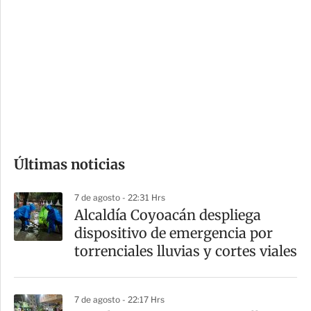
o
d
n
a
e
r
s
d
e
c
o
Últimas noticias
m
p
7 de agosto - 22:31 Hrs
a
Alcaldía Coyoacán despliega
r
dispositivo de emergencia por
t
torrenciales lluvias y cortes viales
i
r
7 de agosto - 22:17 Hrs