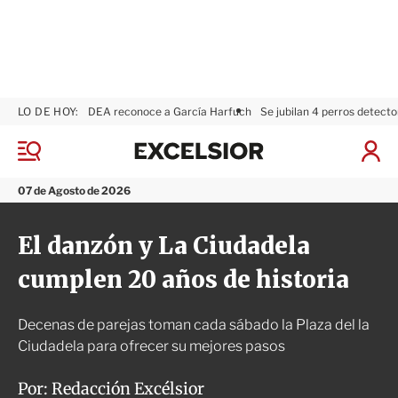
LO DE HOY:
DEA reconoce a García Harfuch
Se jubilan 4 perros detecto
E
x
M
I
c
e
n
n
e
i
07 de Agosto de 2026
ú
l
c
s
i
El danzón y La Ciudadela
i
a
o
r
cumplen 20 años de historia
r
S
e
s
Decenas de parejas toman cada sábado la Plaza del la
i
ó
Ciudadela para ofrecer su mejores pasos
n
Por:
Redacción Excélsior