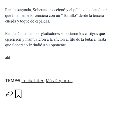
Para la segunda, Soberano reaccionó y el público lo alentó para
que finalmente lo venciera con un “Tornillo” desde la tercera
cuerda y toque de espaldas.
Para la última, ambos gladiadores soportaron los castigos que
ejercieron y mantuvieron a la afición al filo de la butaca, hasta
que Soberano Jr rindió a su oponente.
ald
TEMAS:
Lucha Libre
Más Deportes
O
G
p
u
c
a
i
r