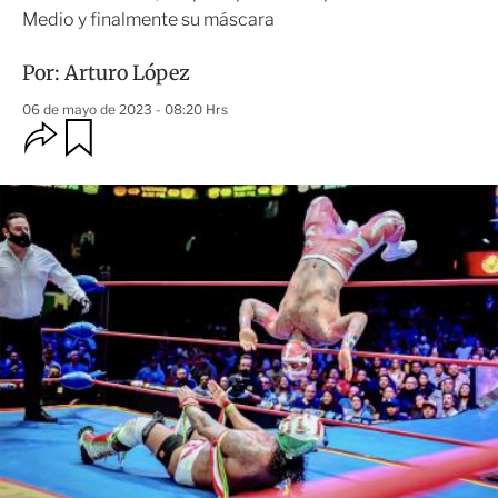
Medio y finalmente su máscara
Por:
Arturo López
06 de mayo de 2023 - 08:20 Hrs
O
G
u
p
a
c
r
i
d
o
a
n
r
e
s
d
e
c
o
m
p
a
r
t
i