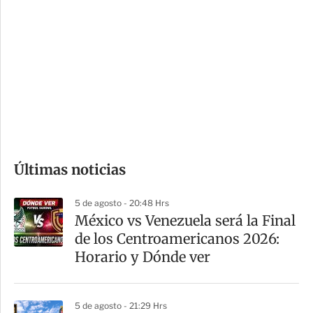
o
d
n
a
e
r
s
d
e
c
o
Últimas noticias
m
p
5 de agosto - 20:48 Hrs
a
México vs Venezuela será la Final
r
de los Centroamericanos 2026:
t
Horario y Dónde ver
i
r
5 de agosto - 21:29 Hrs