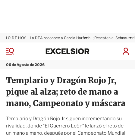
LO DE HOY:
La DEA reconoce a García Harfuch
¡Rescaten al Schnauzer!
E
x
M
I
c
e
n
n
e
i
06 de Agosto de 2026
ú
l
c
s
i
Templario y Dragón Rojo Jr,
i
a
o
r
pique al alza; reto de mano a
r
S
e
mano, Campeonato y máscara
s
i
ó
Templario y Dragón Rojo Jr siguen incrementando su
n
rivalidad, donde “El Guerrero León” le lanzó el reto de
un mano a mano, después por el Campeonato Mundial