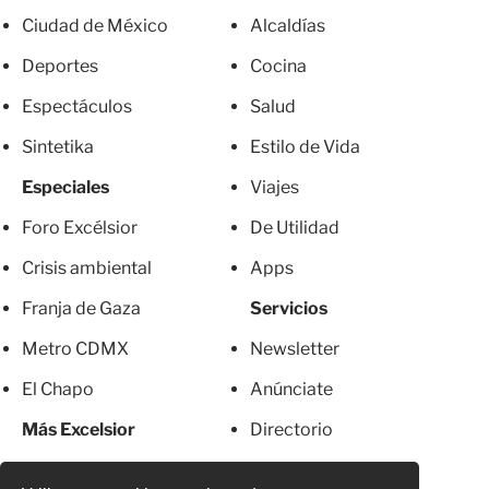
Ciudad de México
Alcaldías
Deportes
Cocina
Espectáculos
Salud
Sintetika
Estilo de Vida
Especiales
Viajes
Foro Excélsior
De Utilidad
Crisis ambiental
Apps
Franja de Gaza
Servicios
Metro CDMX
Newsletter
El Chapo
Anúnciate
Más Excelsior
Directorio
Mujeres
Suscripciones