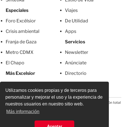
Especiales
Viajes
Foro Excélsior
De Utilidad
Crisis ambiental
Apps
Franja de Gaza
Servicios
Metro CDMX
Newsletter
El Chapo
Anúnciate
Más Excelsior
Directorio
Mujeres
Suscripciones
Utilizamos cookies propias y de terceros para
personalizar y mejorar el uso y la experiencia de
© 2026 Todos los derechos reservados. Prohibida la reproducción total
nuestros usuarios en nuestro sitio web.
o parcial, incluyendo cualquier medio electrónico*
Más información
Aceptar