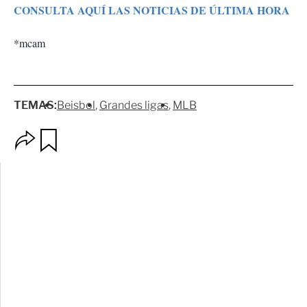
CONSULTA AQUÍ LAS NOTICIAS DE ÚLTIMA HORA
*mcam
TEMAS:
Beisbol
Grandes ligas
MLB
O
G
p
u
c
a
i
r
o
d
n
a
e
r
s
d