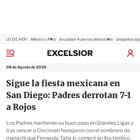
LO DE HOY:
México y Perú
Se jubilan 4 perros detectores
Jalapeños baj
E
x
M
I
c
e
n
n
e
i
08 de Agosto de 2026
ú
l
c
s
i
Sigue la fiesta mexicana en
i
a
o
r
San Diego: Padres derrotan 7-1
r
S
e
a Rojos
s
i
ó
Los Padres mantienen su buen paso en Grandes Ligas y
n
tras vencer a Cincinnati festejaron con el sombrero de
mariachi que Fernando Tatis Jr. compró en Xochimilco.