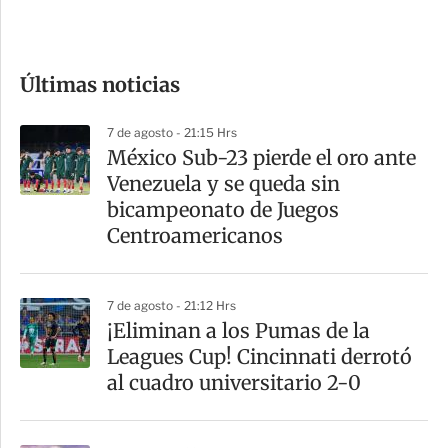
e
c
o
Últimas noticias
m
p
7 de agosto - 21:15 Hrs
a
México Sub-23 pierde el oro ante
r
Venezuela y se queda sin
t
bicampeonato de Juegos
i
Centroamericanos
r
7 de agosto - 21:12 Hrs
¡Eliminan a los Pumas de la
Leagues Cup! Cincinnati derrotó
al cuadro universitario 2-0