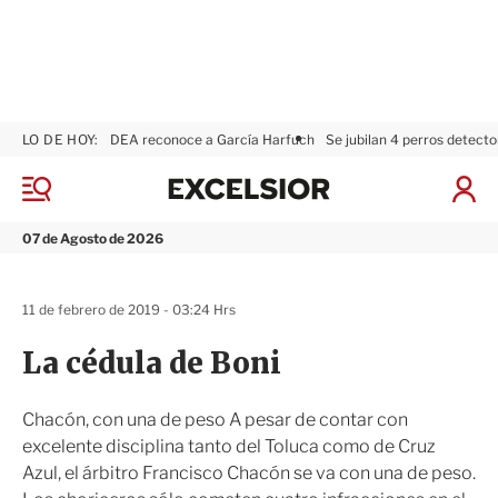
LO DE HOY:
DEA reconoce a García Harfuch
Se jubilan 4 perros detecto
E
x
M
I
c
e
n
n
e
i
07 de Agosto de 2026
ú
l
c
s
i
i
a
11 de febrero de 2019 - 03:24 Hrs
o
r
r
S
La cédula de Boni
e
s
i
Chacón, con una de peso A pesar de contar con
ó
excelente disciplina tanto del Toluca como de Cruz
n
Azul, el árbitro Francisco Chacón se va con una de peso.