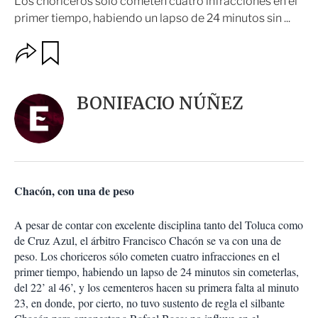
Los choriceros sólo cometen cuatro infracciones en el
primer tiempo, habiendo un lapso de 24 minutos sin ...
O
G
u
p
a
c
r
i
d
BONIFACIO NÚÑEZ
o
a
n
r
e
s
d
e
c
Chacón, con una de peso
o
m
p
A pesar de contar con excelente disciplina tanto del Toluca como
a
de Cruz Azul, el árbitro Francisco Chacón se va con una de
r
peso. Los choriceros sólo cometen cuatro infracciones en el
t
primer tiempo, habiendo un lapso de 24 minutos sin cometerlas,
i
del 22’ al 46’, y los cementeros hacen su primera falta al minuto
r
23, en donde, por cierto, no tuvo sustento de regla el silbante