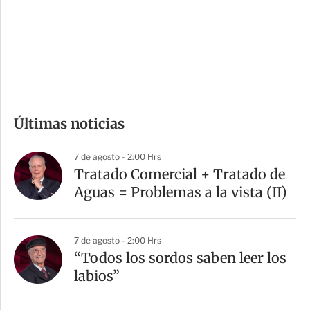
s
d
e
c
o
m
Últimas noticias
p
a
7 de agosto - 2:00 Hrs
r
Tratado Comercial + Tratado de
t
Aguas = Problemas a la vista (II)
i
r
7 de agosto - 2:00 Hrs
“Todos los sordos saben leer los
labios”