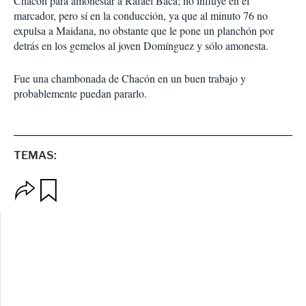
Chacón para amonestar a Rafael Baca; no influye en el
marcador, pero sí en la conducción, ya que al minuto 76 no
expulsa a Maidana, no obstante que le pone un planchón por
detrás en los gemelos al joven Domínguez y sólo amonesta.
Fue una chambonada de Chacón en un buen trabajo y
probablemente puedan pararlo.
TEMAS:
O
G
p
u
c
a
i
r
o
d
n
a
e
r