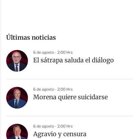
e
c
o
m
Últimas noticias
p
a
6 de agosto - 2:00 Hrs
r
El sátrapa saluda el diálogo
t
i
r
6 de agosto - 2:00 Hrs
Morena quiere suicidarse
6 de agosto - 2:00 Hrs
Agravio y censura