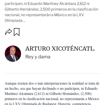
participen, ni Eduardo Martínez Alcántara 2,612 ni
Gilberto Hernández, 2,500 primeros en la clasificación
nacional, no representarán a México en la LXV
Olimpiada ...
O
G
u
p
a
c
r
i
d
ARTURO XICOTÉNCATL.
o
a
n
r
Rey y dama
e
s
d
e
c
o
Aunque existen dos o más interpretaciones la realidad se trata de
m
un hecho, sea que hayan declinado o no participen, ni Eduardo
p
a
Martínez Alcántara (2,612) ni Gilberto Hernández, (2,500)
r
primeros en la clasificación nacional, no representarán a México
t
en la LXV Olimpiada de Budapest, Hungría, competencia