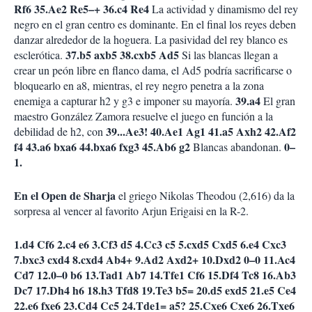
Rf6 35.Ae2 Re5–+ 36.c4 Re4
La actividad y dinamismo del rey
negro en el gran centro es dominante. En el final los reyes deben
danzar alrededor de la hoguera. La pasividad del rey blanco es
37.b5 axb5 38.cxb5 Ad5
esclerótica.
Si las blancas llegan a
crear un peón libre en flanco dama, el Ad5 podría sacrificarse o
bloquearlo en a8, mientras, el rey negro penetra a la zona
39.a4
enemiga a capturar h2 y g3 e imponer su mayoría.
El gran
maestro González Zamora resuelve el juego en función a la
39...Ae3! 40.Ae1 Ag1 41.a5 Axh2 42.Af2
debilidad de h2, con
f4 43.a6 bxa6 44.bxa6 fxg3 45.Ab6 g2
0–
Blancas abandonan.
1.
En el Open de Sharja
el griego Nikolas Theodou (2,616) da la
sorpresa al vencer al favorito Arjun Erigaisi en la R-2.
1.d4 Cf6 2.c4 e6 3.Cf3 d5 4.Cc3 c5 5.cxd5 Cxd5 6.e4 Cxc3
7.bxc3 cxd4 8.cxd4 Ab4+ 9.Ad2 Axd2+ 10.Dxd2 0–0 11.Ac4
Cd7 12.0–0 b6 13.Tad1 Ab7 14.Tfe1 Cf6 15.Df4 Tc8 16.Ab3
Dc7 17.Dh4 h6 18.h3 Tfd8 19.Te3 b5= 20.d5 exd5 21.e5 Ce4
22.e6 fxe6 23.Cd4 Cc5 24.Tde1= a5? 25.Cxe6 Cxe6 26.Txe6