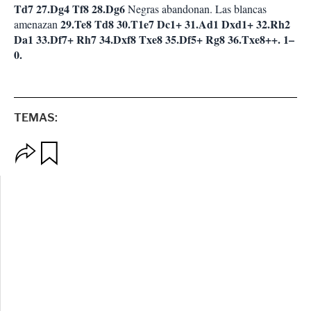
Td7 27.Dg4 Tf8 28.Dg6
Negras abandonan. Las blancas
29.Te8 Td8 30.T1e7 Dc1+ 31.Ad1 Dxd1+ 32.Rh2
amenazan
Da1 33.Df7+ Rh7 34.Dxf8 Txe8 35.Df5+ Rg8 36.Txe8++. 1–
0.
TEMAS:
O
G
p
u
c
a
i
r
o
d
n
a
e
r
s
d