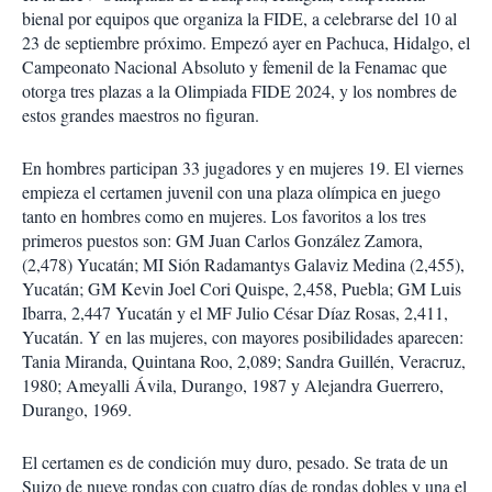
i
bienal por equipos que organiza la FIDE, a celebrarse del 10 al
r
23 de septiembre próximo. Empezó ayer en Pachuca, Hidalgo, el
Campeonato Nacional Absoluto y femenil de la Fenamac que
otorga tres plazas a la Olimpiada FIDE 2024, y los nombres de
estos grandes maestros no figuran.
En hombres participan 33 jugadores y en mujeres 19. El viernes
empieza el certamen juvenil con una plaza olímpica en juego
tanto en hombres como en mujeres. Los favoritos a los tres
primeros puestos son: GM Juan Carlos González Zamora,
(2,478) Yucatán; MI Sión Radamantys Galaviz Medina (2,455),
Yucatán; GM Kevin Joel Cori Quispe, 2,458, Puebla; GM Luis
Ibarra, 2,447 Yucatán y el MF Julio César Díaz Rosas, 2,411,
Yucatán. Y en las mujeres, con mayores posibilidades aparecen:
Tania Miranda, Quintana Roo, 2,089; Sandra Guillén, Veracruz,
1980; Ameyalli Ávila, Durango, 1987 y Alejandra Guerrero,
Durango, 1969.
El certamen es de condición muy duro, pesado. Se trata de un
Suizo de nueve rondas con cuatro días de rondas dobles y una el