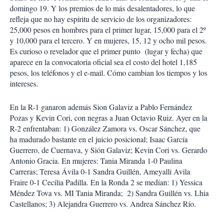
domingo 19. Y los premios de lo más desalentadores, lo que
refleja que no hay espíritu de servicio de los organizadores:
25,000 pesos en hombres para el primer lugar, 15,000 para el 2º
y 10,000 para el tercero. Y en mujeres, 15, 12 y ocho mil pesos.
Es curioso o revelador que el primer punto (lugar y fecha) que
aparece en la convocatoria oficial sea el costo del hotel 1,185
pesos, los teléfonos y el e-mail. Cómo cambian los tiempos y los
intereses.
En la R-1 ganaron además Sion Galaviz a Pablo Fernández
Pozas y Kevin Cori, con negras a Juan Octavio Ruiz. Ayer en la
R-2 enfrentaban: 1) González Zamora vs. Oscar Sánchez, que
ha madurado bastante en el juicio posicional; Isaac García
Guerrero, de Cuernava, y Sión Galaviz; Kevin Cori vs. Gerardo
Antonio Gracia. En mujeres: Tania Miranda 1-0 Paulina
Carreras; Teresa Ávila 0-1 Sandra Guillén, Ameyalli Avila
Fraire 0-1 Cecilia Padilla. En la Ronda 2 se medían: 1) Yessica
Méndez Tova vs. MI Tania Miranda; 2) Sandra Guillén vs. Lhia
Castellanos; 3) Alejandra Guerrero vs. Andrea Sánchez Río.