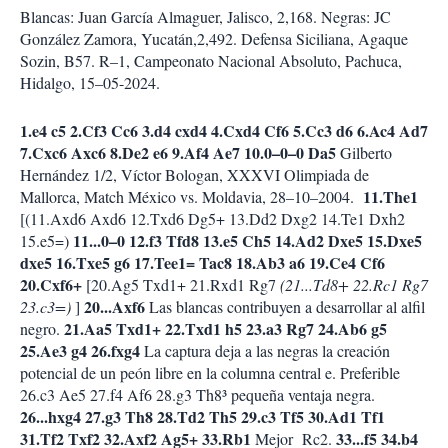
Blancas: Juan García Almaguer, Jalisco, 2,168. Negras: JC
González Zamora, Yucatán,2,492. Defensa Siciliana, Agaque
Sozin, B57. R–1, Campeonato Nacional Absoluto, Pachuca,
Hidalgo, 15–05-2024.
1.e4 c5 2.Cf3 Cc6 3.d4 cxd4 4.Cxd4 Cf6 5.Cc3 d6 6.Ac4 Ad7
7.Cxc6 Axc6 8.De2 e6 9.Af4 Ae7 10.0–0–0 Da5
Gilberto
Hernández 1/2, Víctor Bologan, XXXVI Olimpiada de
11.The1
Mallorca, Match México vs. Moldavia, 28–10–2004.
[(11.Axd6 Axd6 12.Txd6 Dg5+ 13.Dd2 Dxg2 14.Te1 Dxh2
11...0–0 12.f3 Tfd8 13.e5 Ch5 14.Ad2 Dxe5 15.Dxe5
15.e5=)
dxe5 16.Txe5 g6 17.Tee1= Tac8 18.Ab3 a6 19.Ce4 Cf6
20.Cxf6+
[20.Ag5 Txd1+ 21.Rxd1 Rg7
(21...Td8+ 22.Rc1 Rg7
20...Axf6
23.c3=)
]
Las blancas contribuyen a desarrollar al alfil
21.Aa5 Txd1+ 22.Txd1 h5 23.a3 Rg7 24.Ab6 g5
negro.
25.Ae3 g4 26.fxg4
La captura deja a las negras la creación
potencial de un peón libre en la columna central e. Preferible
26.c3 Ae5 27.f4 Af6 28.g3 Th8³ pequeña ventaja negra.
26...hxg4 27.g3 Th8 28.Td2 Th5 29.c3 Tf5 30.Ad1 Tf1
31.Tf2 Txf2 32.Axf2 Ag5+ 33.Rb1
33...f5 34.b4
Mejor Rc2.