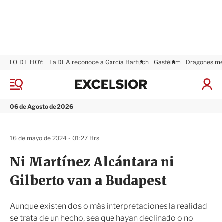
LO DE HOY:
La DEA reconoce a García Harfuch
Gastélum
Dragones m
E
x
M
I
c
e
n
n
e
i
06 de Agosto de 2026
ú
l
c
s
i
i
a
16 de mayo de 2024 - 01:27 Hrs
o
r
r
S
Ni Martínez Alcántara ni
e
s
Gilberto van a Budapest
i
ó
n
Aunque existen dos o más interpretaciones la realidad
se trata de un hecho, sea que hayan declinado o no