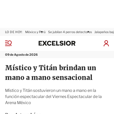
LO DE HOY:
México y Perú
Se jubilan 4 perros detectores
Jalapeños baj
E
x
M
I
c
e
n
n
e
i
09 de Agosto de 2026
ú
l
c
s
i
Místico y Titán brindan un
i
a
o
r
mano a mano sensacional
r
S
e
s
Místico y Titán sostuvieron un mano a mano en la
i
función espectacular del Viernes Espectacular de la
ó
Arena México
n