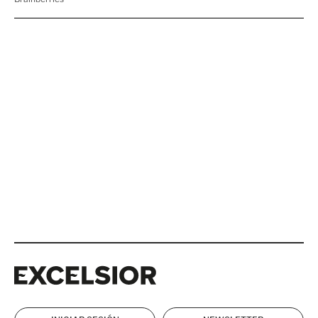
Excelsior
Excelsior