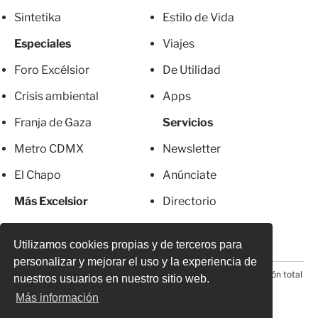
Sintetika
Estilo de Vida
Especiales
Viajes
Foro Excélsior
De Utilidad
Crisis ambiental
Apps
Franja de Gaza
Servicios
Metro CDMX
Newsletter
El Chapo
Anúnciate
Más Excelsior
Directorio
Mujeres
Suscripciones
Utilizamos cookies propias y de terceros para
personalizar y mejorar el uso y la experiencia de
© 2026 Todos los derechos reservados. Prohibida la reproducción total
nuestros usuarios en nuestro sitio web.
o parcial, incluyendo cualquier medio electrónico*
Más información