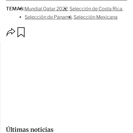
TEMAS:
Mundial Qatar 2022
Selección de Costa Rica
Selección de Panamá
Selección Mexicana
O
G
p
u
c
a
i
r
o
d
n
a
e
r
s
d
e
c
o
Últimas noticias
m