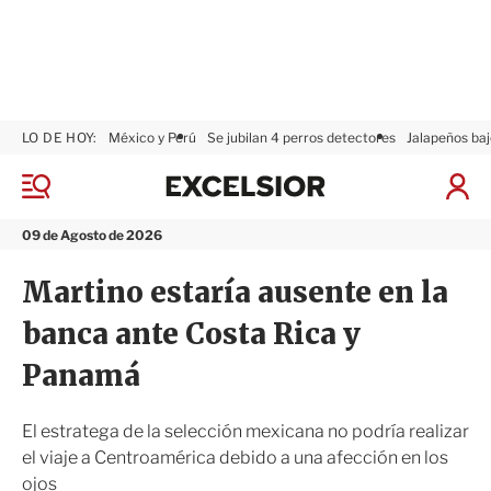
LO DE HOY:
México y Perú
Se jubilan 4 perros detectores
Jalapeños baj
E
x
M
I
c
e
n
n
e
i
09 de Agosto de 2026
ú
l
c
s
i
Martino estaría ausente en la
i
a
o
r
banca ante Costa Rica y
r
S
e
Panamá
s
i
ó
El estratega de la selección mexicana no podría realizar
n
el viaje a Centroamérica debido a una afección en los
ojos