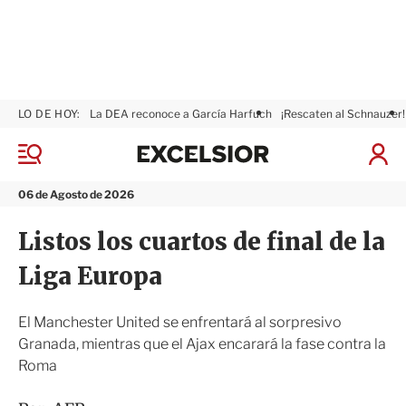
LO DE HOY:
La DEA reconoce a García Harfuch
¡Rescaten al Schnauzer!
E
x
M
I
c
e
n
n
e
i
06 de Agosto de 2026
ú
l
c
s
i
Listos los cuartos de final de la
i
a
o
r
Liga Europa
r
S
e
s
El Manchester United se enfrentará al sorpresivo
i
Granada, mientras que el Ajax encarará la fase contra la
ó
Roma
n