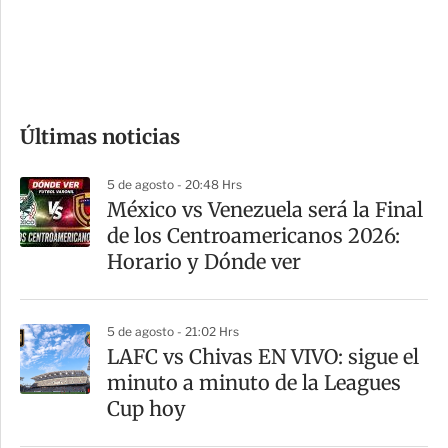
s
d
e
c
o
Últimas noticias
m
p
5 de agosto - 20:48 Hrs
a
México vs Venezuela será la Final
r
de los Centroamericanos 2026:
t
Horario y Dónde ver
i
r
5 de agosto - 21:02 Hrs
LAFC vs Chivas EN VIVO: sigue el
minuto a minuto de la Leagues
Cup hoy