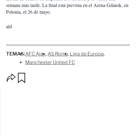
semana más tarde. La final está prevista en el Arena Gdansk, en
Polonia, el 26 de mayo.
ald
TEMAS:
AFC Ajax
AS Roma
Liga de Europa
Manchester United FC
O
G
p
u
c
a
i
r
o
d
n
a
e
r