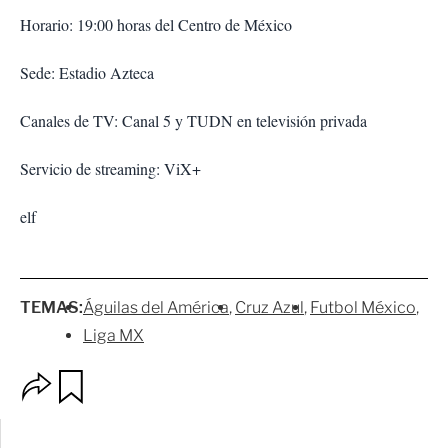
Horario: 19:00 horas del Centro de México
Sede: Estadio Azteca
Canales de TV: Canal 5 y TUDN en televisión privada
Servicio de streaming: ViX+
elf
TEMAS:
Águilas del América
Cruz Azul
Futbol México
Liga MX
O
G
p
u
c
a