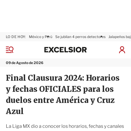
LO DE HOY:
México y Perú
Se jubilan 4 perros detectores
Jalapeños baj
E
x
M
I
c
e
n
n
e
i
09 de Agosto de 2026
ú
l
c
s
i
Final Clausura 2024: Horarios
i
a
o
r
y fechas OFICIALES para los
r
S
e
duelos entre América y Cruz
s
i
Azul
ó
n
La Liga MX dio a conocer los horarios, fechas y canales