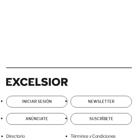
Excelsior
Excelsior
INICIAR SESIÓN
NEWSLETTER
ANÚNCIATE
SUSCRÍBETE
Directorio
Términos y Condiciones