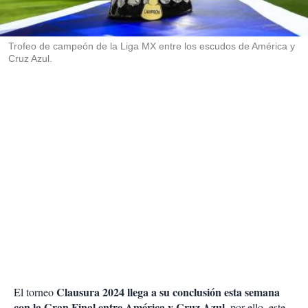
t
i
r
Trofeo de campeón de la Liga MX entre los escudos de América y
Cruz Azul.
Clausura 2024 llega a su conclusión esta semana
El torneo
con la Gran Final entre América y Cruz Azul
, por ello, este