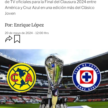
de TV oficiales para la Final del Clausura 2024 entre
América y Cruz Azul en una edición más del Clásico
Joven
Por:
Enrique López
20 de mayo de 2024 - 12:00 Hrs
O
G
u
p
a
c
r
i
d
o
a
n
r
e
s
d
e
c
o
m
p
a
r