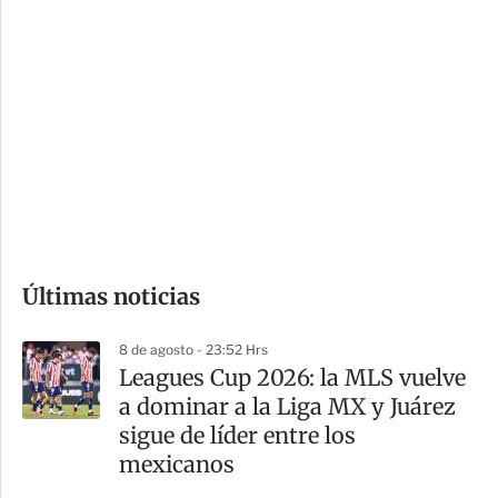
i
r
o
d
n
a
e
r
s
d
e
c
o
Últimas noticias
m
p
8 de agosto - 23:52 Hrs
a
Leagues Cup 2026: la MLS vuelve
r
a dominar a la Liga MX y Juárez
t
sigue de líder entre los
i
mexicanos
r