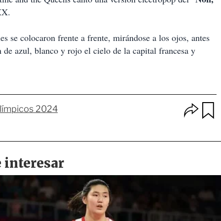
XX.
es se colocaron frente a frente, mirándose a los ojos, antes
 de azul, blanco y rojo el cielo de la capital francesa y
O
límpicos 2024
p
u
c
a
i
r
o
d
n
a
e
r
s
d