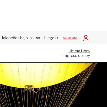
Jalapeños bajo la lupa
Juegos Centroamericanos
Anúnciate
I
n
i
Última Hora
c
Impreso de hoy
i
a
r
S
e
s
i
ó
n