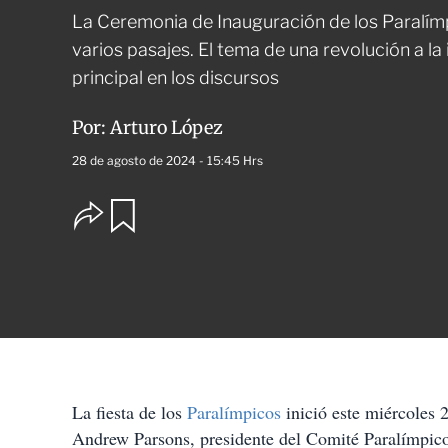
La Ceremonia de Inauguración de los Paralí
varios pasajes. El tema de una revolución a la 
principal en los discursos
Por:
Arturo López
28 de agosto de 2024 - 15:45 Hrs
O
G
u
p
a
c
r
i
d
o
a
n
r
e
s
d
e
c
La fiesta de los
Paralímpicos
inició este miércoles 
o
Andrew Parsons, presidente del Comité Paralímpico
m