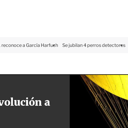
 reconoce a García Harfuch
Se jubilan 4 perros detectores
volución a