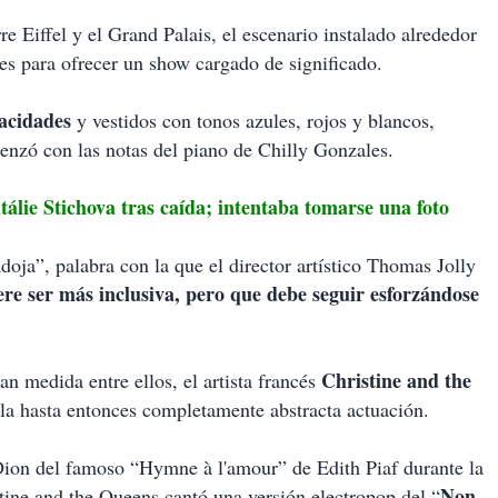
re Eiffel y el Grand Palais, el escenario instalado alrededor
ines para ofrecer un show cargado de significado.
pacidades
y vestidos con tonos azules, rojos y blancos,
enzó con las notas del piano de Chilly Gonzales.
e Stichova tras caída; intentaba tomarse una foto
doja”, palabra con la que el director artístico Thomas Jolly
re ser más inclusiva, pero que debe seguir esforzándose
Christine and the
n medida entre ellos, el artista francés
 la hasta entonces completamente abstracta actuación.
e Dion del famoso “Hymne à l'amour” de Edith Piaf durante la
Non,
tine and the Queens cantó una versión electropop del “