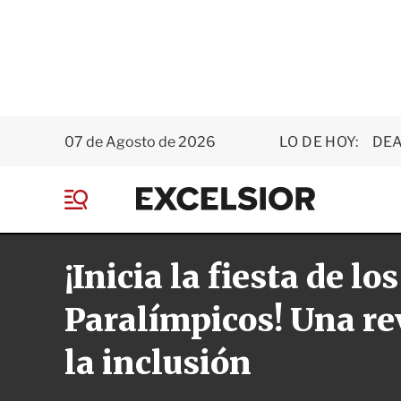
07 de Agosto de 2026
LO DE HOY:
DEA
E
x
M
c
e
e
n
l
¡Inicia la fiesta de los
ú
s
i
o
Paralímpicos! Una re
r
la inclusión