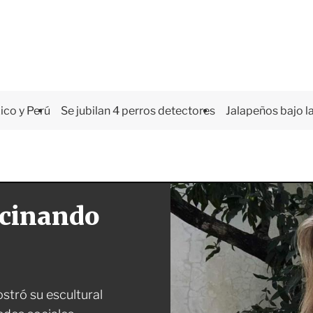
co y Perú
Se jubilan 4 perros detectores
Jalapeños bajo la
scinando
stró su escultural