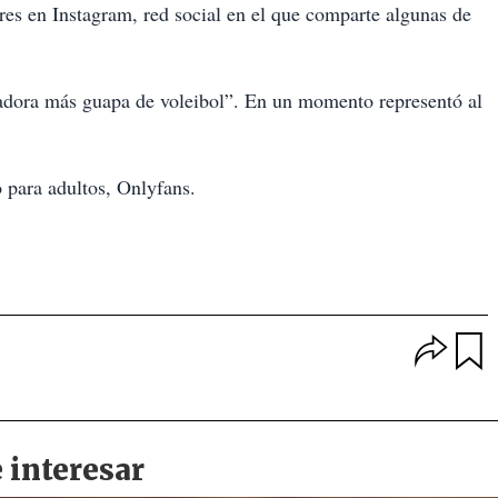
res en Instagram, red social en el que comparte algunas de
adora más guapa de voleibol”. En un momento representó al
 para adultos, Onlyfans.
O
p
u
c
a
i
r
o
d