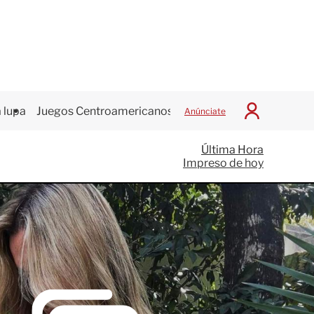
 lupa
Juegos Centroamericanos
Anúnciate
I
n
i
Última Hora
c
Impreso de hoy
i
a
r
S
e
s
i
ó
n