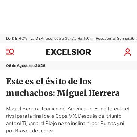
LO DE HOY:
La DEA reconoce a García Harfuch
¡Rescaten al Schnauzer!
E
x
M
I
c
e
n
n
e
i
06 de Agosto de 2026
ú
l
c
s
i
Este es el éxito de los
i
a
o
r
muchachos: Miguel Herrera
r
S
e
s
Miguel Herrera, técnico del América, le es indiferente el
i
rival para la final de la Copa MX. Después del triunfo
ó
ante el Tijuana, el Piojo no se inclina ni por Pumas y ni
n
por Bravos de Juárez