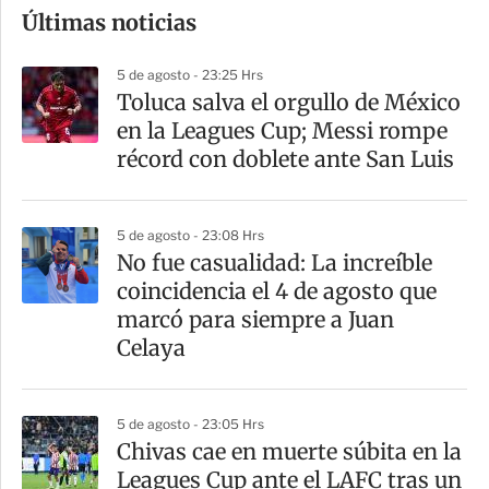
Últimas noticias
m
p
5 de agosto - 23:25 Hrs
a
Toluca salva el orgullo de México
r
en la Leagues Cup; Messi rompe
t
récord con doblete ante San Luis
i
r
5 de agosto - 23:08 Hrs
No fue casualidad: La increíble
coincidencia el 4 de agosto que
marcó para siempre a Juan
Celaya
5 de agosto - 23:05 Hrs
Chivas cae en muerte súbita en la
Leagues Cup ante el LAFC tras un