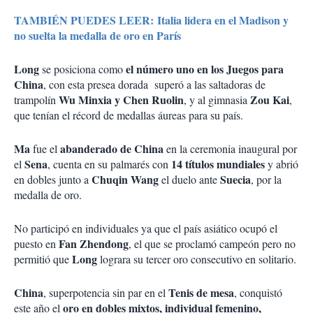
TAMBIÉN PUEDES LEER: Italia lidera en el Madison y
no suelta la medalla de oro en París
Long
el número uno en los Juegos para
se posiciona como
China
, con esta presea dorada superó a las saltadoras de
Wu Minxia y Chen Ruolin
Zou Kai
trampolín
, y al gimnasia
,
que tenían el récord de medallas áureas para su país.
Ma
abanderado de China
fue el
en la ceremonia inaugural por
Sena
14 títulos mundiales
el
, cuenta en su palmarés con
y abrió
Chuqin Wang
Suecia
en dobles junto a
el duelo ante
, por la
medalla de oro.
No participó en individuales ya que el país asiático ocupó el
Fan Zhendong
puesto en
, el que se proclamó campeón pero no
Long
permitió que
lograra su tercer oro consecutivo en solitario.
China
Tenis de mesa
, superpotencia sin par en el
, conquistó
oro en dobles mixtos, individual femenino,
este año el