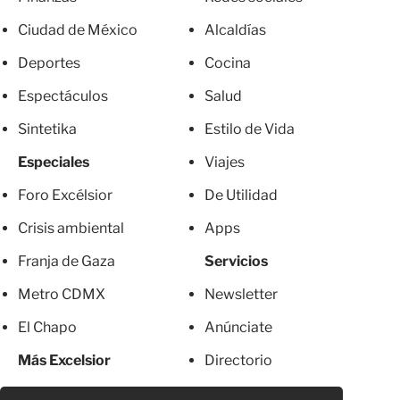
Ciudad de México
Alcaldías
Deportes
Cocina
Espectáculos
Salud
Sintetika
Estilo de Vida
Especiales
Viajes
Foro Excélsior
De Utilidad
Crisis ambiental
Apps
Franja de Gaza
Servicios
Metro CDMX
Newsletter
El Chapo
Anúnciate
Más Excelsior
Directorio
Mujeres
Suscripciones