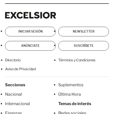
Excelsior
Excelsior
INICIAR SESIÓN
NEWSLETTER
ANÚNCIATE
SUSCRÍBETE
Directorio
Términos y Condiciones
Aviso de Privacidad
Secciones
Suplementos
Nacional
Última Hora
Internacional
Temas de interés
Finanzas
Redes sociales