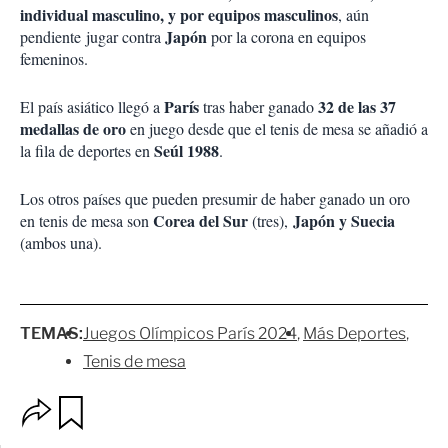
individual masculino, y por equipos masculinos
, aún
Japón
pendiente jugar contra
por la corona en equipos
femeninos.
París
32 de las 37
El país asiático llegó a
tras haber ganado
medallas de oro
en juego desde que el tenis de mesa se añadió a
Seúl 1988
la fila de deportes en
.
Los otros países que pueden presumir de haber ganado un oro
Corea del Sur
Japón y Suecia
en tenis de mesa son
(tres),
(ambos una).
TEMAS:
Juegos Olímpicos París 2024
Más Deportes
Tenis de mesa
O
G
p
u