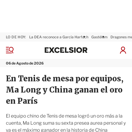
LO DE HOY:
La DEA reconoce a García Harfuch
Gastélum
Dragones m
E
x
M
I
c
e
n
n
e
i
06 de Agosto de 2026
ú
l
c
s
i
En Tenis de mesa por equipos,
i
a
o
r
Ma Long y China ganan el oro
r
S
e
en París
s
i
ó
El equipo chino de Tenis de mesa logró un oro más a la
n
cuenta, Ma Long suma su sexta presea aurea personal y
ya es el máximo ganador en la historia de China