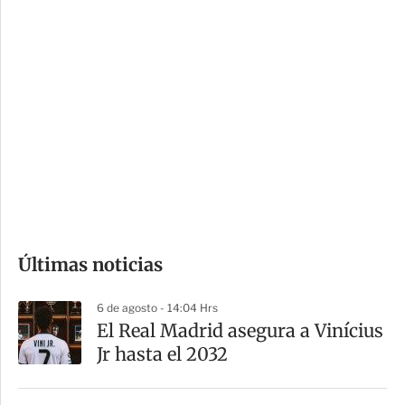
c
a
i
r
o
d
n
a
e
r
s
d
e
c
o
Últimas noticias
m
p
6 de agosto - 14:04 Hrs
a
El Real Madrid asegura a Vinícius
r
Jr hasta el 2032
t
i