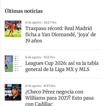
o
Últimas noticias
m
p
6 de agosto - 10:17 Hrs
a
Traspaso récord: Real Madrid
r
ficha a Yan Diomandé, ‘joya’ de
t
19 años
i
r
6 de agosto - 9:12 Hrs
Leagues Cup 2026: así va la tabla
general de la Liga MX y MLS
6 de agosto - 8:37 Hrs
¿Checo Pérez negocia con
Williams para 2027? Esto pasa
con Cadillac