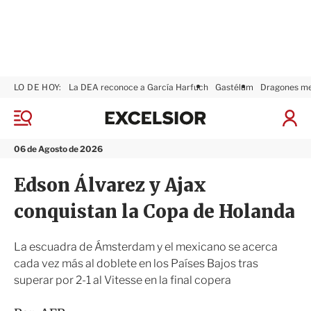
LO DE HOY:
La DEA reconoce a García Harfuch
Gastélum
Dragones m
E
x
M
I
c
e
n
n
e
i
06 de Agosto de 2026
ú
l
c
s
i
Edson Álvarez y Ajax
i
a
o
r
conquistan la Copa de Holanda
r
S
e
s
La escuadra de Ámsterdam y el mexicano se acerca
i
cada vez más al doblete en los Países Bajos tras
ó
superar por 2-1 al Vitesse en la final copera
n