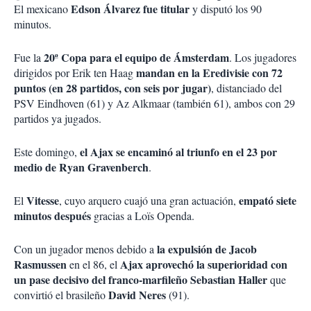
Edson Álvarez fue titular
El mexicano
y disputó los 90
minutos.
20ª Copa para el equipo de Ámsterdam
Fue la
. Los jugadores
mandan en la Eredivisie con 72
dirigidos por Erik ten Haag
puntos (en 28 partidos, con seis por jugar)
, distanciado del
PSV Eindhoven (61) y Az Alkmaar (también 61), ambos con 29
partidos ya jugados.
el Ajax se encaminó al triunfo en el 23 por
Este domingo,
medio de Ryan Gravenberch
.
Vitesse
empató siete
El
, cuyo arquero cuajó una gran actuación,
minutos después
gracias a Loïs Openda.
la expulsión de Jacob
Con un jugador menos debido a
Rasmussen
Ajax aprovechó la superioridad con
en el 86, el
un pase decisivo del franco-marfileño Sebastian Haller
que
David Neres
convirtió el brasileño
(91).