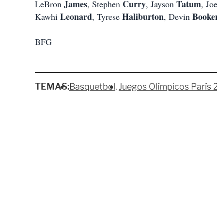
James
Curry
Tatum
LeBron
, Stephen
, Jayson
, Jo
Leonard
Haliburton
Booke
Kawhi
, Tyrese
, Devin
BFG
TEMAS:
Basquetbol
Juegos Olímpicos París