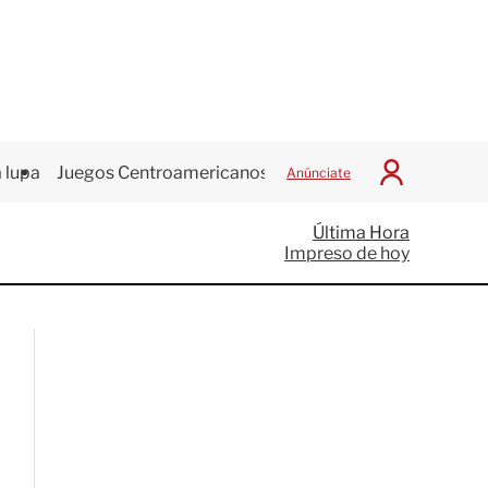
 lupa
Juegos Centroamericanos
Anúnciate
I
n
i
Última Hora
c
Impreso de hoy
i
a
r
S
e
s
i
ó
n