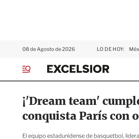
08 de Agosto de 2026
LO DE HOY:
Méxi
E
x
M
c
e
e
n
l
ú
s
¡'Dream team' cumple
i
o
conquista París con 
r
El equipo estadunidense de basquetbol, lider