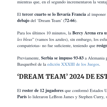
mientras que, en el segundo incrementaron la venta
tercer cuarto se lo llevaría Francia
El
al imponer 
debajo
72-66
del ‘Dream Team’ (
).
Bercy Arena era u
Para los últimos 10 minutos, la
les bleus
” (vamos los azules), sin embargo, los esfu
resig
compatriotas- no fue suficiente, teniendo que
Serbia se impuso 93-83
Previamente,
a Alemania p
Basquetbol de la
edición XXXIII de los Juegos
.
‘DREAM TEAM’ 2024 DE ES
roster de 12 jugadores
El
que conformó Estados Un
París
lo lideraron LeBron James y Stephen Curry, s