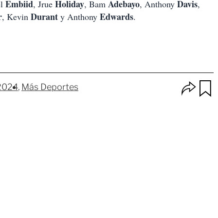
Embiid
Holiday
Adebayo
Davis
el
, Jrue
, Bam
, Anthony
,
r
Durant
Edwards
, Kevin
y Anthony
.
O
 2024
Más Deportes
p
u
c
a
i
r
o
d
n
a
e
r
s
d
e