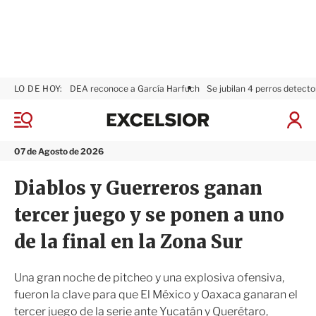
LO DE HOY:
DEA reconoce a García Harfuch
Se jubilan 4 perros detecto
E
x
M
I
c
e
n
n
e
i
07 de Agosto de 2026
ú
l
c
s
i
Diablos y Guerreros ganan
i
a
o
r
tercer juego y se ponen a uno
r
S
e
de la final en la Zona Sur
s
i
ó
Una gran noche de pitcheo y una explosiva ofensiva,
n
fueron la clave para que El México y Oaxaca ganaran el
tercer juego de la serie ante Yucatán y Querétaro,