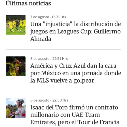
Últimas noticias
m
p
7 de agosto - 0:26 Hrs
a
Una "injusticia" la distribución de
r
juegos en Leagues Cup: Guillermo
t
Almada
i
r
6 de agosto - 22:51 Hrs
América y Cruz Azul dan la cara
por México en una jornada donde
la MLS vuelve a golpear
6 de agosto - 22:38 Hrs
Isaac del Toro firmó un contrato
millonario con UAE Team
Emirates, pero el Tour de Francia