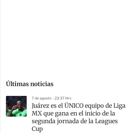
c
a
i
r
o
d
n
a
e
r
s
d
e
c
o
Últimas noticias
m
p
7 de agosto - 23:37 Hrs
a
Juárez es el ÚNICO equipo de Liga
r
MX que gana en el inicio de la
t
segunda jornada de la Leagues
i
Cup