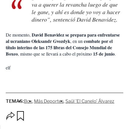
va a querer la revancha luego de que
le gane, y ahí es donde yo voy a hacer
dinero”, sentenció David Benavidez.
David Benavidez se prepara para enfrentarse
De momento,
al ucraniano Oleksandr Gvozdyk
combate por el
, en un
título interino de las 175 libras del Consejo Mundial de
Boxeo
15 de junio
, mismo que se llevará a cabo el próximo
.
elf
TEMAS:
Box
Más Deportes
Saúl 'El Canelo' Álvarez
O
G
p
u