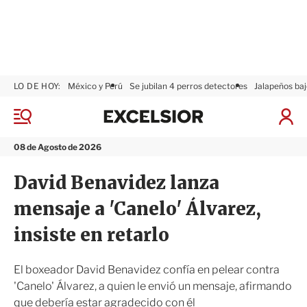
LO DE HOY:
México y Perú
Se jubilan 4 perros detectores
Jalapeños baj
E
x
M
I
c
e
n
n
e
i
08 de Agosto de 2026
ú
l
c
s
i
David Benavidez lanza
i
a
o
r
mensaje a 'Canelo' Álvarez,
r
S
e
insiste en retarlo
s
i
ó
El boxeador David Benavidez confía en pelear contra
n
'Canelo' Álvarez, a quien le envió un mensaje, afirmando
que debería estar agradecido con él