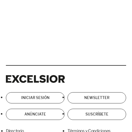
Excelsior
Excelsior
INICIAR SESIÓN
NEWSLETTER
ANÚNCIATE
SUSCRÍBETE
Directorio
Términos y Condiciones