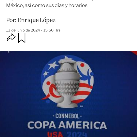
México, así como sus días y horarios
Por:
Enrique López
13 de junio de 2024 - 15:50 Hrs
O
G
u
p
a
c
r
i
d
o
a
n
r
e
s
d
e
c
o
m
p
a
r
t
i