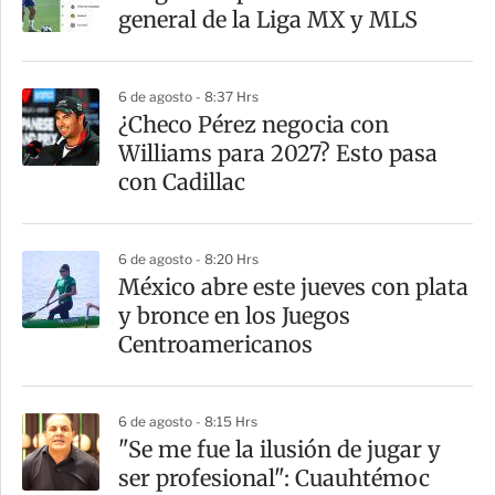
r
general de la Liga MX y MLS
t
i
6 de agosto - 8:37 Hrs
r
¿Checo Pérez negocia con
Williams para 2027? Esto pasa
con Cadillac
6 de agosto - 8:20 Hrs
México abre este jueves con plata
y bronce en los Juegos
Centroamericanos
6 de agosto - 8:15 Hrs
"Se me fue la ilusión de jugar y
ser profesional": Cuauhtémoc