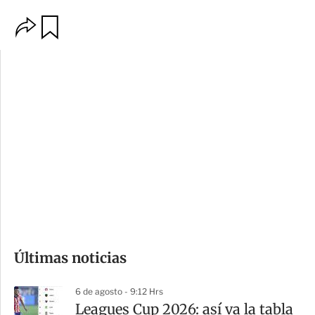
O
G
p
u
c
a
i
r
o
d
n
a
e
r
s
d
e
c
o
Últimas noticias
m
p
6 de agosto - 9:12 Hrs
a
Leagues Cup 2026: así va la tabla