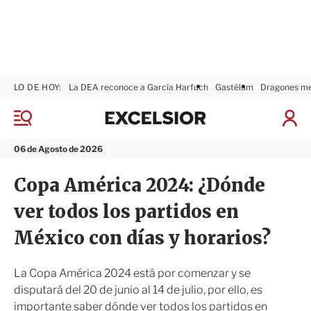
LO DE HOY:
La DEA reconoce a García Harfuch
Gastélum
Dragones m
E
x
M
I
c
e
n
n
e
i
06 de Agosto de 2026
ú
l
c
s
i
Copa América 2024: ¿Dónde
i
a
o
r
ver todos los partidos en
r
S
e
México con días y horarios?
s
i
ó
La Copa América 2024 está por comenzar y se
n
disputará del 20 de junio al 14 de julio, por ello, es
importante saber dónde ver todos los partidos en