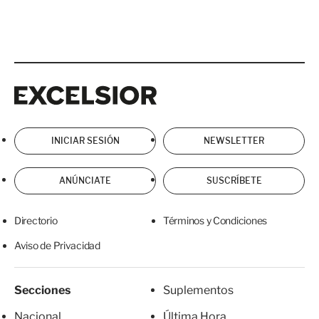
Excelsior
Excelsior
INICIAR SESIÓN
NEWSLETTER
ANÚNCIATE
SUSCRÍBETE
Directorio
Términos y Condiciones
Aviso de Privacidad
Secciones
Suplementos
Nacional
Última Hora