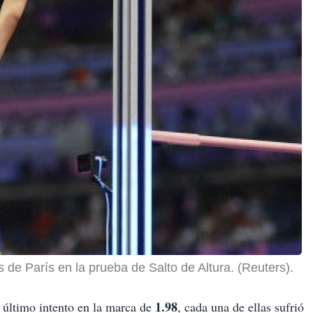
de París en la prueba de Salto de Altura. (Reuters).
1.98
 último intento en la marca de
, cada una de ellas sufrió