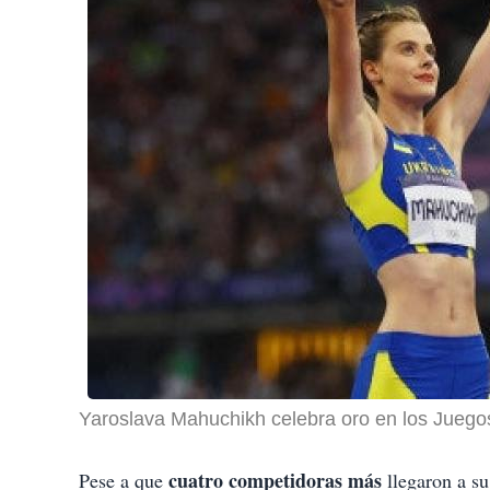
Yaroslava Mahuchikh celebra oro en los Juegos 
cuatro competidoras más
Pese a que
llegaron a su