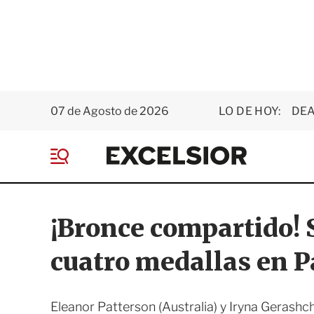
07 de Agosto de 2026
LO DE HOY:
DEA
E
x
M
c
e
e
n
l
ú
s
¡Bronce compartido! S
i
o
cuatro medallas en P
r
Eleanor Patterson (Australia) y Iryna Gerashc