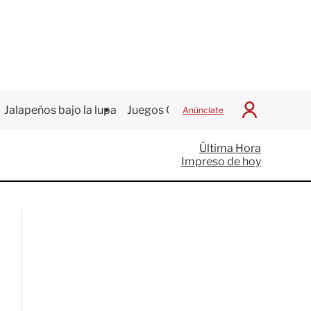
Jalapeños bajo la lupa
Juegos Centroamericanos
Anúnciate
I
n
i
Última Hora
c
Impreso de hoy
i
a
r
S
e
s
i
ó
n