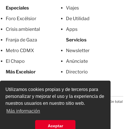
Especiales
Viajes
Foro Excélsior
De Utilidad
Crisis ambiental
Apps
Franja de Gaza
Servicios
Metro CDMX
Newsletter
El Chapo
Anúnciate
Más Excelsior
Directorio
Mujeres
Suscripciones
Utilizamos cookies propias y de terceros para
personalizar y mejorar el uso y la experiencia de
© 2026 Todos los derechos reservados. Prohibida la reproducción total
nuestros usuarios en nuestro sitio web.
o parcial, incluyendo cualquier medio electrónico*
Más información
Aceptar