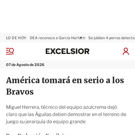
LO DE HOY:
DEA reconoce a García Harfuch
Se jubilan 4 perros detecto
E
x
M
I
c
e
n
n
e
i
07 de Agosto de 2026
ú
l
c
s
i
América tomará en serio a los
i
a
o
r
Bravos
r
S
e
s
Miguel Herrera, técnico del equipo azulcrema dejó
i
claro que las Águilas deben demostrar en el terreno de
ó
juego su jerarquía de equipo grande
n