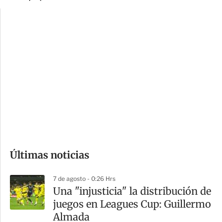
p
u
c
a
i
r
o
d
n
a
e
r
s
d
e
c
o
Últimas noticias
m
p
7 de agosto - 0:26 Hrs
a
Una "injusticia" la distribución de
r
juegos en Leagues Cup: Guillermo
t
Almada