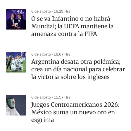
p
6 de agosto - 16:29 Hrs
a
O se va Infantino o no habrá
r
Mundial; la UEFA mantiene la
t
amenaza contra la FIFA
i
r
6 de agosto - 16:07 Hrs
Argentina desata otra polémica;
crea un día nacional para celebrar
la victoria sobre los ingleses
6 de agosto - 15:57 Hrs
Juegos Centroamericanos 2026:
México suma un nuevo oro en
esgrima