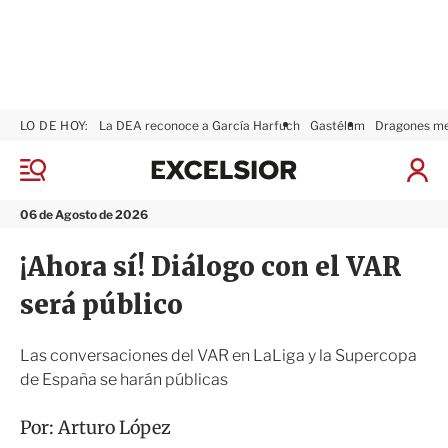
LO DE HOY:
La DEA reconoce a García Harfuch
Gastélum
Dragones m
E
x
M
I
c
e
n
n
e
i
06 de Agosto de 2026
ú
l
c
s
i
¡Ahora sí! Diálogo con el VAR
i
a
o
r
será público
r
S
e
s
Las conversaciones del VAR en LaLiga y la Supercopa
i
de España se harán públicas
ó
n
Por:
Arturo López