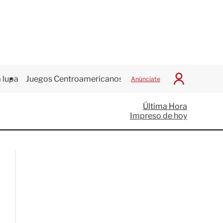
 lupa
Juegos Centroamericanos
Anúnciate
I
n
i
Última Hora
c
Impreso de hoy
i
a
r
S
e
s
i
ó
n