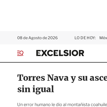
08 de Agosto de 2026
LO DE HOY:
Méxi
E
x
M
c
e
e
n
l
ú
s
Torres Nava y su asc
i
o
sin igual
r
Un error humano le dio al montañista coahui