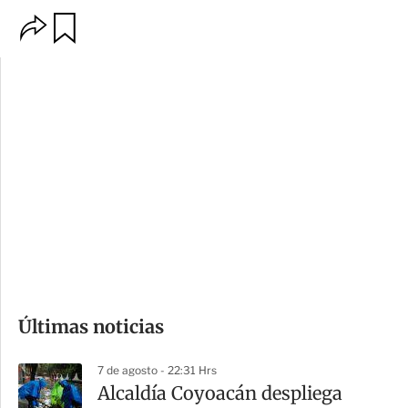
O
G
p
u
c
a
i
r
o
d
n
a
e
r
s
d
e
c
o
Últimas noticias
m
p
7 de agosto - 22:31 Hrs
a
Alcaldía Coyoacán despliega
r