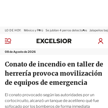
LO DE HOY:
México y Perú
Se jubilan 4 perros detectores
Jalapeños baj
E
x
M
I
c
e
n
n
e
i
08 de Agosto de 2026
ú
l
c
s
i
Conato de incendio en taller de
i
a
o
r
herrería provoca movilización
r
S
e
de equipos de emergencia
s
i
ó
El conato provocado según las autoridades por un
n
cortocircuito, alcanzó un tanque de acetileno qué fue
sofocado por los bomberos de forma inmediata