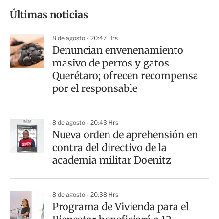
o
Últimas noticias
m
p
8 de agosto - 20:47 Hrs
a
Denuncian envenenamiento
r
masivo de perros y gatos
t
Querétaro; ofrecen recompensa
i
por el responsable
r
8 de agosto - 20:43 Hrs
Nueva orden de aprehensión en
contra del directivo de la
academia militar Doenitz
8 de agosto - 20:38 Hrs
Programa de Vivienda para el