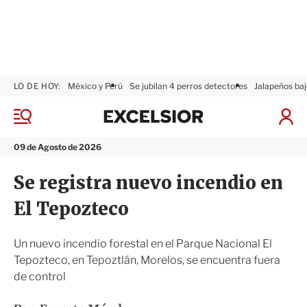
LO DE HOY:
México y Perú
Se jubilan 4 perros detectores
Jalapeños baj
E
x
M
I
c
e
n
n
e
i
09 de Agosto de 2026
ú
l
c
s
i
Se registra nuevo incendio en
i
a
o
r
El Tepozteco
r
S
e
s
Un nuevo incendio forestal en el Parque Nacional El
i
Tepozteco, en Tepoztlán, Morelos, se encuentra fuera
ó
de control
n