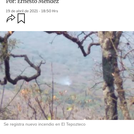
Por:
Ernesto Méndez
19 de abril de 2021 - 18:50 Hrs
O
G
u
p
a
c
r
i
d
o
a
n
r
e
s
d
e
c
o
m
p
a
r
t
i
r
Se registra nuevo incendio en El Tepozteco