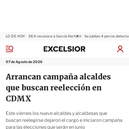
LO DE HOY:
DEA reconoce a García Harfuch
Se jubilan 4 perros detecto
E
x
M
I
c
e
n
n
e
i
07 de Agosto de 2026
ú
l
c
s
i
Arrancan campaña alcaldes
i
a
o
r
que buscan reelección en
r
S
e
CDMX
s
i
ó
Este viernes los nueve alcaldes y alcaldesas que
n
buscan reelegirse dejaron el cargo e iniciaron campaña
para las elecciones que serán en junio