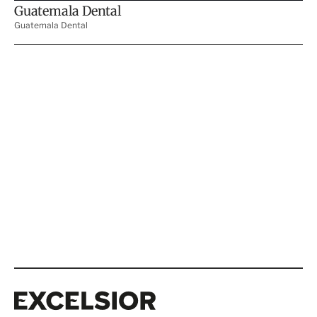
Excelsior
Excelsior