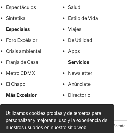
Espectáculos
Salud
Sintetika
Estilo de Vida
Especiales
Viajes
Foro Excélsior
De Utilidad
Crisis ambiental
Apps
Franja de Gaza
Servicios
Metro CDMX
Newsletter
El Chapo
Anúnciate
Más Excelsior
Directorio
Mujeres
Suscripciones
Utilizamos cookies propias y de terceros para
personalizar y mejorar el uso y la experiencia de
© 2026 Todos los derechos reservados. Prohibida la reproducción total
nuestros usuarios en nuestro sitio web.
o parcial, incluyendo cualquier medio electrónico*