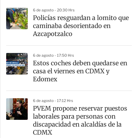
p
6 de agosto - 20:30 Hrs
a
Policías resguardan a lomito que
r
caminaba desorientado en
t
Azcapotzalco
i
r
6 de agosto - 17:50 Hrs
Estos coches deben quedarse en
casa el viernes en CDMX y
Edomex
6 de agosto - 17:12 Hrs
PVEM propone reservar puestos
laborales para personas con
discapacidad en alcaldías de la
CDMX