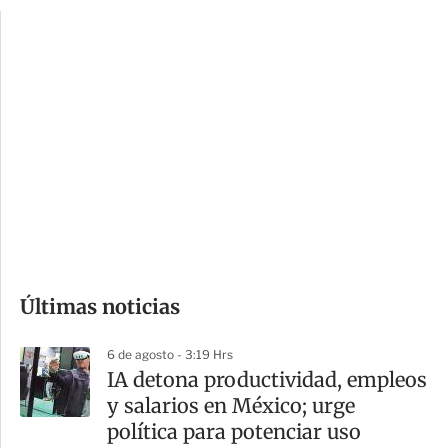
p
u
c
a
i
r
o
d
n
a
e
r
s
d
e
c
o
Últimas noticias
m
p
6 de agosto - 3:19 Hrs
a
IA detona productividad, empleos
r
y salarios en México; urge
t
política para potenciar uso