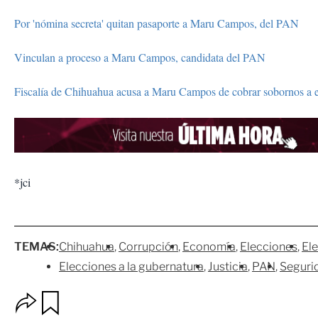
Por 'nómina secreta' quitan pasaporte a Maru Campos, del PAN
Vinculan a proceso a Maru Campos, candidata del PAN
Fiscalía de Chihuahua acusa a Maru Campos de cobrar sobornos a 
*jci
TEMAS:
Chihuahua
Corrupción
Economía
Elecciones
El
Elecciones a la gubernatura
Justicia
PAN
Seguri
O
G