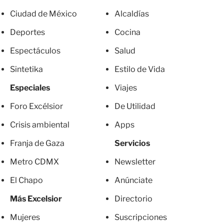
Ciudad de México
Alcaldías
Deportes
Cocina
Espectáculos
Salud
Sintetika
Estilo de Vida
Especiales
Viajes
Foro Excélsior
De Utilidad
Crisis ambiental
Apps
Franja de Gaza
Servicios
Metro CDMX
Newsletter
El Chapo
Anúnciate
Más Excelsior
Directorio
Mujeres
Suscripciones