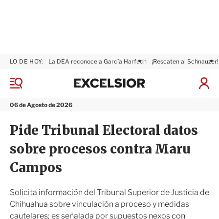
LO DE HOY:
La DEA reconoce a García Harfuch
¡Rescaten al Schnauzer!
E
x
M
I
c
e
n
n
e
i
06 de Agosto de 2026
ú
l
c
s
i
Pide Tribunal Electoral datos
i
a
o
r
sobre procesos contra Maru
r
S
e
Campos
s
i
ó
Solicita información del Tribunal Superior de Justicia de
n
Chihuahua sobre vinculación a proceso y medidas
cautelares; es señalada por supuestos nexos con