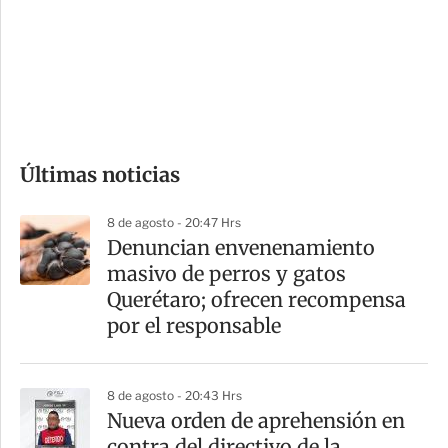
e
r
s
d
e
c
o
Últimas noticias
m
p
8 de agosto - 20:47 Hrs
a
Denuncian envenenamiento
r
masivo de perros y gatos
t
Querétaro; ofrecen recompensa
i
por el responsable
r
8 de agosto - 20:43 Hrs
Nueva orden de aprehensión en
contra del directivo de la