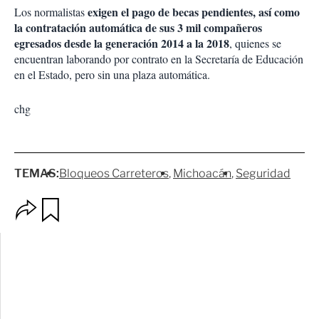
exigen el pago de becas pendientes, así como
Los normalistas
la contratación automática de sus 3 mil compañeros
egresados desde la generación 2014 a la 2018
, quienes se
encuentran laborando por contrato en la Secretaría de Educación
en el Estado, pero sin una plaza automática.
chg
TEMAS:
Bloqueos Carreteros
Michoacán
Seguridad
O
G
p
u
c
a
i
r
o
d
n
a