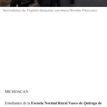
i
r
Normalistas de Tiripetío bloquean carretera Morelia-Pátzcuaro
MICHOACÁN
Escuela Normal Rural Vasco de Quiroga de
Estudiantes de la