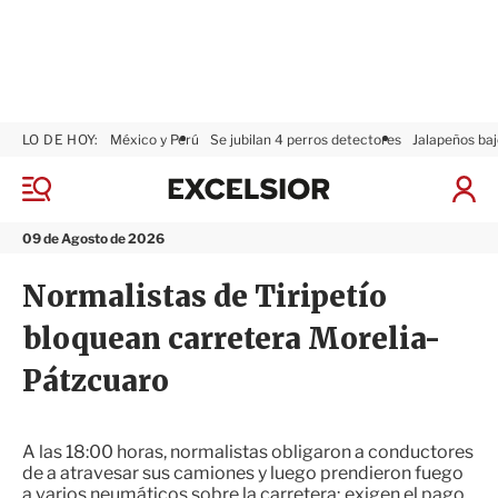
LO DE HOY:
México y Perú
Se jubilan 4 perros detectores
Jalapeños baj
E
x
M
I
c
e
n
n
e
i
09 de Agosto de 2026
ú
l
c
s
i
Normalistas de Tiripetío
i
a
o
r
bloquean carretera Morelia-
r
S
e
Pátzcuaro
s
i
ó
n
A las 18:00 horas, normalistas obligaron a conductores
de a atravesar sus camiones y luego prendieron fuego
a varios neumáticos sobre la carretera; exigen el pago