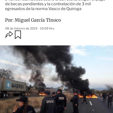
de becas pendientes y la contratación de 3 mil
egresados de la norma Vasco de Quiroga
Por:
Miguel García Tinoco
08 de febrero de 2019 - 19:09 Hrs
O
G
u
p
a
c
r
i
d
o
a
n
r
e
s
d
e
c
o
m
p
a
r
t