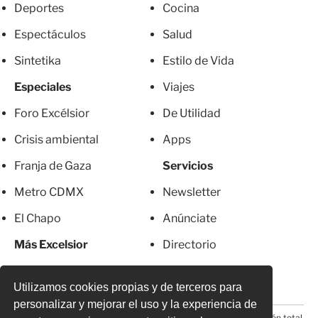
Deportes
Cocina
Espectáculos
Salud
Sintetika
Estilo de Vida
Especiales
Viajes
Foro Excélsior
De Utilidad
Crisis ambiental
Apps
Franja de Gaza
Servicios
Metro CDMX
Newsletter
El Chapo
Anúnciate
Más Excelsior
Directorio
Mujeres
Suscripciones
Utilizamos cookies propias y de terceros para
personalizar y mejorar el uso y la experiencia de
© 2026 Todos los derechos reservados. Prohibida la reproducción total