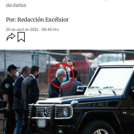
de daños
Por:
Redacción Excélsior
20 de abril de 2021 - 08:46 Hrs
O
G
u
p
a
c
r
i
d
o
a
n
r
e
s
d
e
c
o
m
p
a
r
t
i