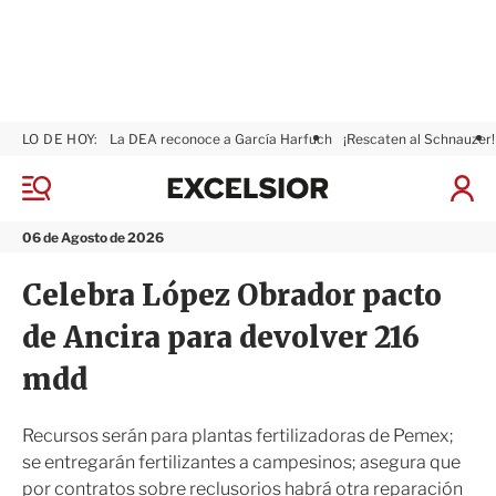
LO DE HOY:
La DEA reconoce a García Harfuch
¡Rescaten al Schnauzer!
E
x
M
I
c
e
n
n
e
i
06 de Agosto de 2026
ú
l
c
s
i
Celebra López Obrador pacto
i
a
o
r
de Ancira para devolver 216
r
S
e
mdd
s
i
ó
Recursos serán para plantas fertilizadoras de Pemex;
n
se entregarán fertilizantes a campesinos; asegura que
por contratos sobre reclusorios habrá otra reparación