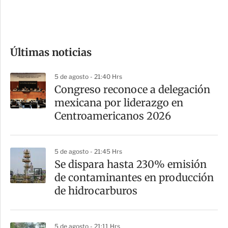
e
c
o
Últimas noticias
m
p
5 de agosto - 21:40 Hrs
a
Congreso reconoce a delegación
r
mexicana por liderazgo en
t
Centroamericanos 2026
i
r
5 de agosto - 21:45 Hrs
Se dispara hasta 230% emisión
de contaminantes en producción
de hidrocarburos
5 de agosto - 21:11 Hrs