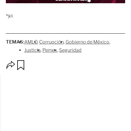
*jci
TEMAS:
AMLO
Corrupción
Gobierno de México
Justicia
Pemex
Seguridad
O
G
p
u
c
a
i
r
o
d
n
a
e
r
s
d