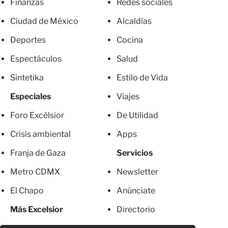
Finanzas
Redes sociales
Ciudad de México
Alcaldías
Deportes
Cocina
Espectáculos
Salud
Sintetika
Estilo de Vida
Especiales
Viajes
Foro Excélsior
De Utilidad
Crisis ambiental
Apps
Franja de Gaza
Servicios
Metro CDMX
Newsletter
El Chapo
Anúnciate
Más Excelsior
Directorio