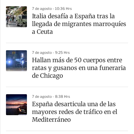
p
7 de agosto - 10:36 Hrs
a
Italia desafía a España tras la
r
llegada de migrantes marroquíes
t
a Ceuta
i
r
7 de agosto - 9:25 Hrs
Hallan más de 50 cuerpos entre
ratas y gusanos en una funeraria
de Chicago
7 de agosto - 8:38 Hrs
España desarticula una de las
mayores redes de tráfico en el
Mediterráneo