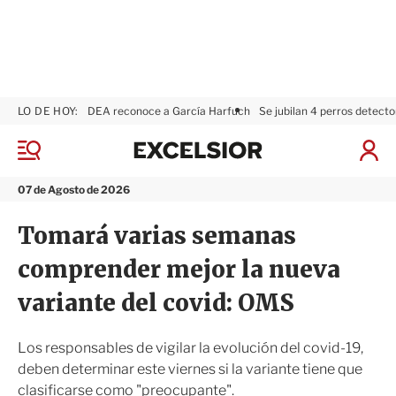
LO DE HOY:
DEA reconoce a García Harfuch
Se jubilan 4 perros detecto
E
x
M
I
c
e
n
n
e
i
07 de Agosto de 2026
ú
l
c
s
i
Tomará varias semanas
i
a
o
r
comprender mejor la nueva
r
S
e
variante del covid: OMS
s
i
ó
Los responsables de vigilar la evolución del covid-19,
n
deben determinar este viernes si la variante tiene que
clasificarse como "preocupante".