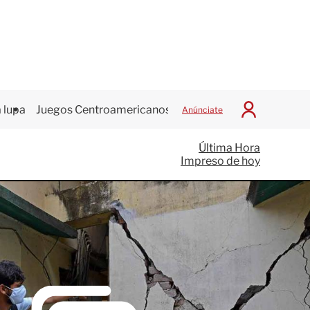
 lupa
Juegos Centroamericanos
Anúnciate
I
n
i
Última Hora
c
Impreso de hoy
i
a
r
S
e
s
i
ó
n