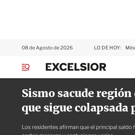
08 de Agosto de 2026
LO DE HOY:
Méxi
E
x
M
c
e
e
n
l
Sismo sacude región 
ú
s
i
o
que sigue colapsada 
r
Los residentes afirman que el principal saldo 