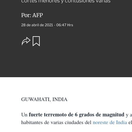
cortes menores y contusiones varias
Por:
AFP
28 de abril de 2021 - 06:47 Hrs
O
G
u
p
a
c
r
i
d
o
a
n
r
e
s
d
e
c
GUWAHATI, INDIA
o
m
p
fuerte terremoto de 6 grados de magnitud
Un
y a
a
habitantes de varias ciudades del
noreste de India
el
r
t