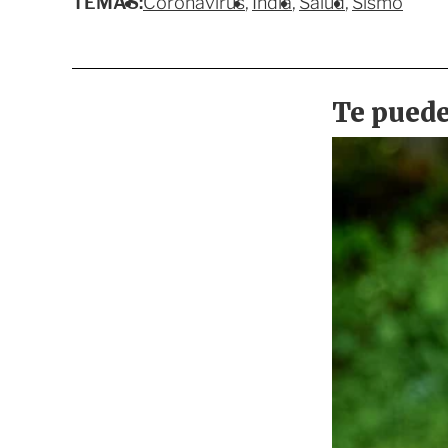
TEMAS:
Coronavirus
India
Salud
Sismo