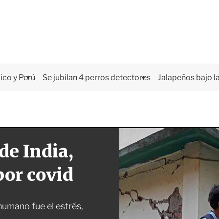
co y Perú
Se jubilan 4 perros detectores
Jalapeños bajo la
de India,
por covid
humano fue el estrés,