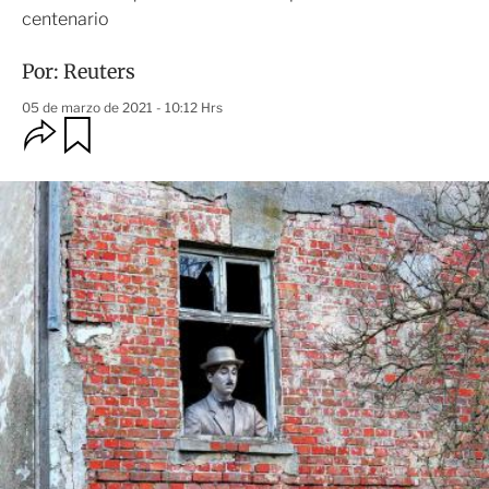
centenario
Por:
Reuters
05 de marzo de 2021 - 10:12 Hrs
O
G
u
p
a
c
r
i
d
o
a
n
r
e
s
d
e
c
o
m
p
a
r
t
i