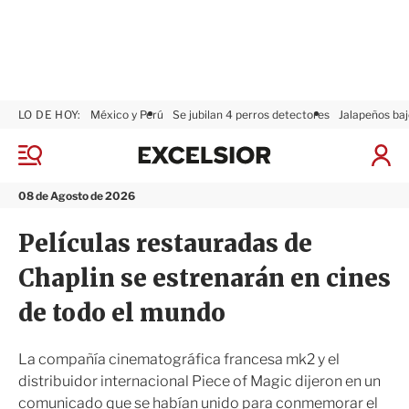
LO DE HOY:
México y Perú
Se jubilan 4 perros detectores
Jalapeños baj
E
x
M
I
c
e
n
n
e
i
08 de Agosto de 2026
ú
l
c
s
i
Películas restauradas de
i
a
o
r
Chaplin se estrenarán en cines
r
S
e
de todo el mundo
s
i
ó
La compañía cinematográfica francesa mk2 y el
n
distribuidor internacional Piece of Magic dijeron en un
comunicado que se habían unido para conmemorar el