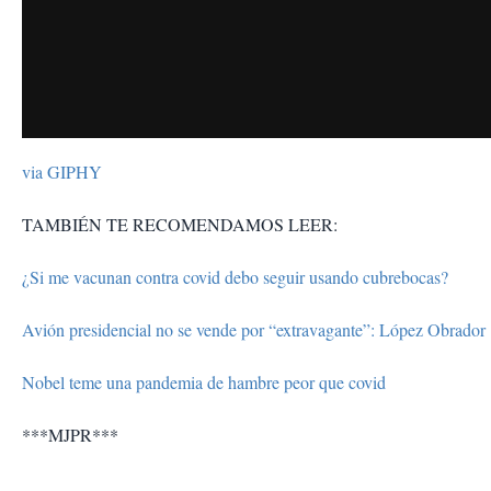
via GIPHY
TAMBIÉN TE RECOMENDAMOS LEER:
¿Si me vacunan contra covid debo seguir usando cubrebocas?
Avión presidencial no se vende por “extravagante”: López Obrador
Nobel teme una pandemia de hambre peor que covid
***MJPR***