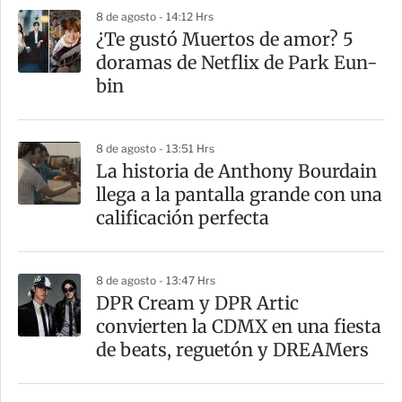
p
8 de agosto - 14:12 Hrs
a
¿Te gustó Muertos de amor? 5
r
doramas de Netflix de Park Eun-
t
bin
i
r
8 de agosto - 13:51 Hrs
La historia de Anthony Bourdain
llega a la pantalla grande con una
calificación perfecta
8 de agosto - 13:47 Hrs
DPR Cream y DPR Artic
convierten la CDMX en una fiesta
de beats, reguetón y DREAMers