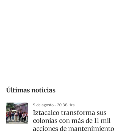
c
a
i
r
o
d
n
a
e
r
s
d
e
c
o
Últimas noticias
m
p
9 de agosto - 20:38 Hrs
a
Iztacalco transforma sus
r
colonias con más de 11 mil
t
acciones de mantenimiento
i