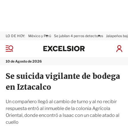
LO DE HOY:
México y Perú
Se jubilan 4 perros detectores
Jalapeños baj
E
x
M
I
c
e
n
n
e
i
10 de Agosto de 2026
ú
l
c
s
i
Se suicida vigilante de bodega
i
a
o
r
en Iztacalco
r
S
e
s
Un compañero llegó al cambio de turno y al no recibir
i
respuesta entró al inmueble de la colonia Agrícola
ó
Oriental, donde encontró a Isaac con un cable atado al
n
cuello