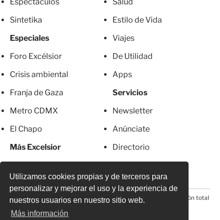
Espectáculos
Salud
Sintetika
Estilo de Vida
Especiales
Viajes
Foro Excélsior
De Utilidad
Crisis ambiental
Apps
Franja de Gaza
Servicios
Metro CDMX
Newsletter
El Chapo
Anúnciate
Más Excelsior
Directorio
Mujeres
Suscripciones
Utilizamos cookies propias y de terceros para
personalizar y mejorar el uso y la experiencia de
© 2026 Todos los derechos reservados. Prohibida la reproducción total
nuestros usuarios en nuestro sitio web.
o parcial, incluyendo cualquier medio electrónico*
Más información