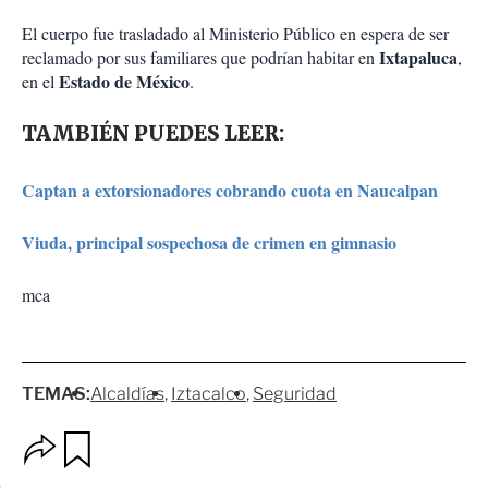
El cuerpo fue trasladado al Ministerio Público en espera de ser
Ixtapaluca
reclamado por sus familiares que podrían habitar en
,
Estado de México
en el
.
TAMBIÉN PUEDES LEER:
Captan a extorsionadores cobrando cuota en Naucalpan
Viuda, principal sospechosa de crimen en gimnasio
mca
TEMAS:
Alcaldías
Iztacalco
Seguridad
O
G
p
u