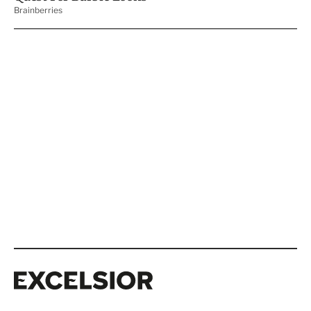
Excelsior
Excelsior