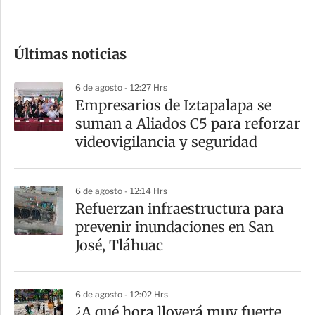
c
o
Últimas noticias
m
p
6 de agosto - 12:27 Hrs
a
Empresarios de Iztapalapa se
r
suman a Aliados C5 para reforzar
t
videovigilancia y seguridad
i
r
6 de agosto - 12:14 Hrs
Refuerzan infraestructura para
prevenir inundaciones en San
José, Tláhuac
6 de agosto - 12:02 Hrs
¿A qué hora lloverá muy fuerte