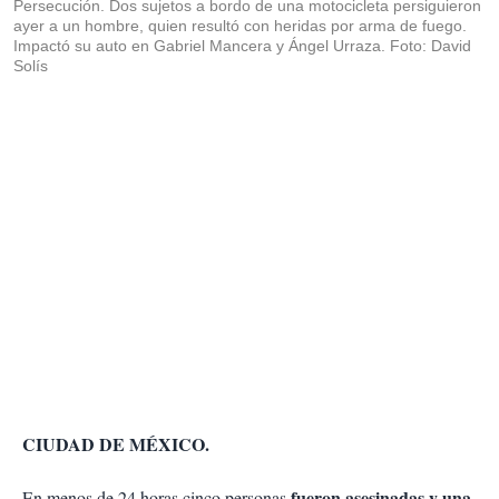
Persecución. Dos sujetos a bordo de una motocicleta persiguieron
ayer a un hombre, quien resultó con heridas por arma de fuego.
Impactó su auto en Gabriel Mancera y Ángel Urraza. Foto: David
Solís
CIUDAD DE MÉXICO.
fueron asesinadas y una
En menos de 24 horas cinco personas