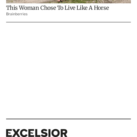
Excelsior
Excelsior