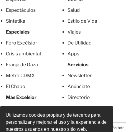
Espectáculos
Salud
Sintetika
Estilo de Vida
Especiales
Viajes
Foro Excélsior
De Utilidad
Crisis ambiental
Apps
Franja de Gaza
Servicios
Metro CDMX
Newsletter
El Chapo
Anúnciate
Más Excelsior
Directorio
Mujeres
Suscripciones
Utilizamos cookies propias y de terceros para
personalizar y mejorar el uso y la experiencia de
© 2026 Todos los derechos reservados. Prohibida la reproducción total
nuestros usuarios en nuestro sitio web.