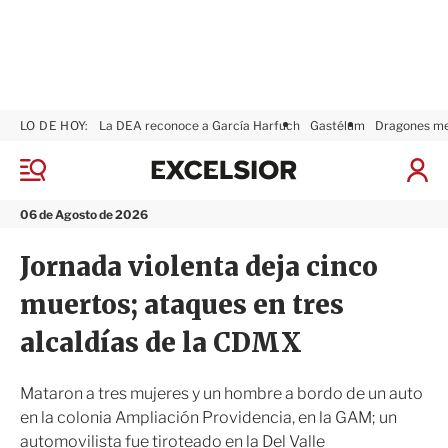
LO DE HOY:
La DEA reconoce a García Harfuch
Gastélum
Dragones m
E
x
M
I
c
e
n
n
e
i
06 de Agosto de 2026
ú
l
c
s
i
Jornada violenta deja cinco
i
a
o
r
muertos; ataques en tres
r
S
e
alcaldías de la CDMX
s
i
ó
Mataron a tres mujeres y un hombre a bordo de un auto
n
en la colonia Ampliación Providencia, en la GAM; un
automovilista fue tiroteado en la Del Valle