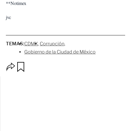
**Notimex
jvc
TEMAS:
CDMX
Corrupción
Gobierno de la Ciudad de México
O
G
p
u
c
a
i
r
o
d
n
a
e
r
s