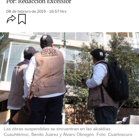
Por:
Redacción Excélsior
08 de febrero de 2019 - 16:57 Hrs
O
G
u
p
a
c
r
i
d
o
a
n
r
e
s
d
e
c
o
m
p
a
r
t
i
r
Las obras suspendidas se encuentran en las alcaldías
Cuauhtémoc, Benito Juárez y Álvaro Obregón. Foto: Cuartoscuro