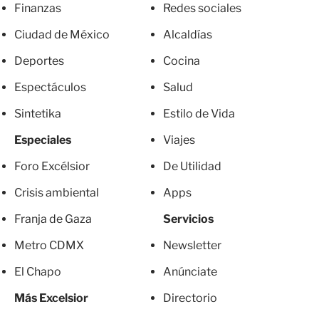
Finanzas
Redes sociales
Ciudad de México
Alcaldías
Deportes
Cocina
Espectáculos
Salud
Sintetika
Estilo de Vida
Especiales
Viajes
Foro Excélsior
De Utilidad
Crisis ambiental
Apps
Franja de Gaza
Servicios
Metro CDMX
Newsletter
El Chapo
Anúnciate
Más Excelsior
Directorio