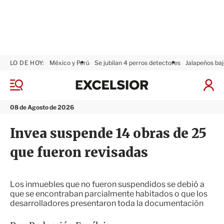
LO DE HOY:
México y Perú
Se jubilan 4 perros detectores
Jalapeños baj
E
x
M
I
c
e
n
n
e
i
08 de Agosto de 2026
ú
l
c
s
i
Invea suspende 14 obras de 25
i
a
o
r
que fueron revisadas
r
S
e
s
i
Los inmuebles que no fueron suspendidos se debió a
ó
que se encontraban parcialmente habitados o que los
n
desarrolladores presentaron toda la documentación