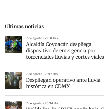
d
e
c
o
Últimas noticias
m
p
7 de agosto - 22:31 Hrs
a
Alcaldía Coyoacán despliega
r
dispositivo de emergencia por
t
torrenciales lluvias y cortes viales
i
r
7 de agosto - 22:17 Hrs
Despliegan operativo ante lluvia
histórica en CDMX
7 de agosto - 20:34 Hrs