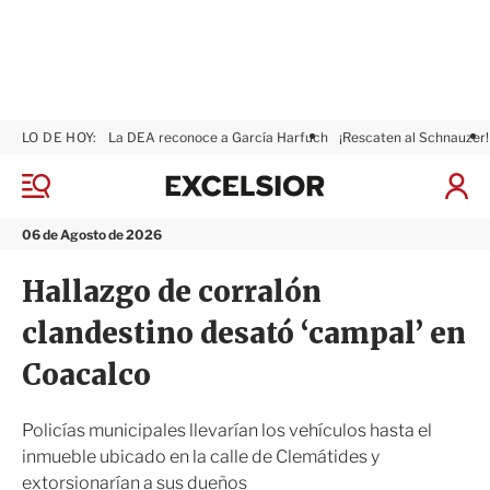
LO DE HOY:
La DEA reconoce a García Harfuch
¡Rescaten al Schnauzer!
E
x
M
I
c
e
n
n
e
i
06 de Agosto de 2026
ú
l
c
s
i
Hallazgo de corralón
i
a
o
r
clandestino desató ‘campal’ en
r
S
e
Coacalco
s
i
ó
Policías municipales llevarían los vehículos hasta el
n
inmueble ubicado en la calle de Clemátides y
extorsionarían a sus dueños