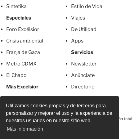
Sintetika
Estilo de Vida
Especiales
Viajes
Foro Excélsior
De Utilidad
Crisis ambiental
Apps
Franja de Gaza
Servicios
Metro CDMX
Newsletter
El Chapo
Anúnciate
Más Excelsior
Directorio
Mujeres
Suscripciones
Utilizamos cookies propias y de terceros para
personalizar y mejorar el uso y la experiencia de
© 2026 Todos los derechos reservados. Prohibida la reproducción total
nuestros usuarios en nuestro sitio web.
o parcial, incluyendo cualquier medio electrónico*
Más información