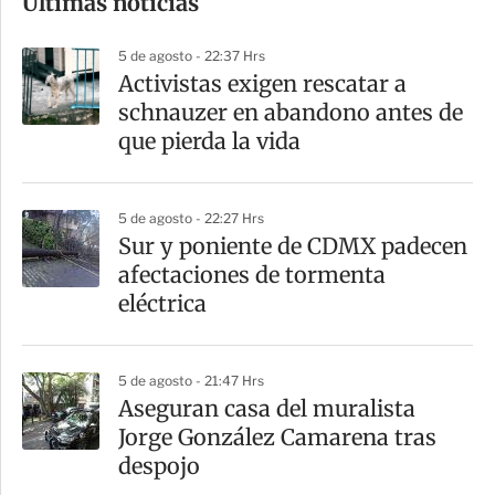
Últimas noticias
m
p
5 de agosto - 22:37 Hrs
a
Activistas exigen rescatar a
r
schnauzer en abandono antes de
t
que pierda la vida
i
r
5 de agosto - 22:27 Hrs
Sur y poniente de CDMX padecen
afectaciones de tormenta
eléctrica
5 de agosto - 21:47 Hrs
Aseguran casa del muralista
Jorge González Camarena tras
despojo