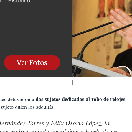
tro Histórico
Ver Fotos
dos sujetos dedicados al robo de relojes
es detuvieron a
 sujeto quien los adquiría.
rnández Torres y Félix Osorio López, la
s se realizó cuando circulaban a bordo de un