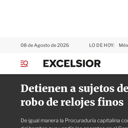
08 de Agosto de 2026
LO DE HOY:
Méxi
E
x
M
c
e
e
n
l
Detienen a sujetos d
ú
s
i
o
robo de relojes finos
r
De igual manera la Procuraduría capitalina c