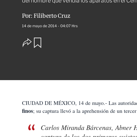
del hombre que vendía los aparatos en el Cen
Por:
Filiberto Cruz
14 de mayo de 2014 - 04:07 Hrs
O
G
u
p
a
c
r
i
d
o
a
n
r
e
s
d
e
c
CIUDAD DE MÉXICO, 14 de mayo.- Las autoridad
o
finos
m
; su captura llevó a la aprehensión de un tercer
p
a
Carlos Miranda Bárcenas, Abner He
r
t
captura de los dos primeros sujeto