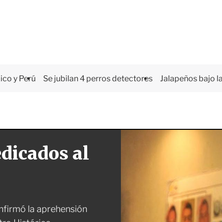
co y Perú
Se jubilan 4 perros detectores
Jalapeños bajo la
edicados al
onfirmó la aprehensión