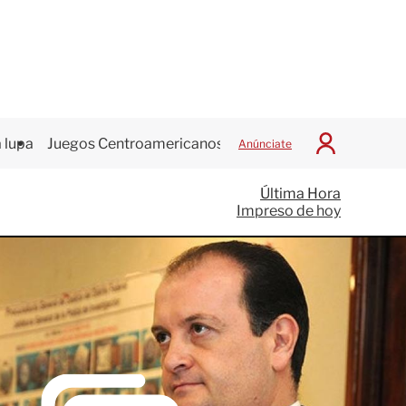
 lupa
Juegos Centroamericanos
Anúnciate
I
n
i
Última Hora
c
Impreso de hoy
i
a
r
S
e
s
i
ó
n