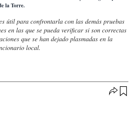
e la Torre.
s útil para confrontarla con las demás pruebas
es en las que se pueda verificar si son correctas
taciones que se han dejado plasmadas en la
ncionario local.
O
p
u
c
a
i
r
o
d
n