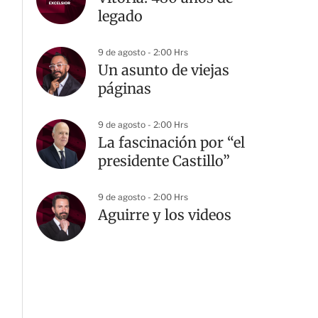
legado
9 de agosto - 2:00 Hrs
Un asunto de viejas
páginas
9 de agosto - 2:00 Hrs
La fascinación por “el
presidente Castillo”
9 de agosto - 2:00 Hrs
Aguirre y los videos
G