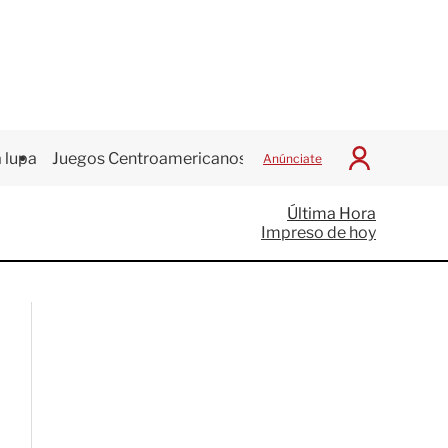
 lupa
Juegos Centroamericanos
Anúnciate
I
n
i
Última Hora
c
Impreso de hoy
i
a
r
S
e
s
i
ó
n