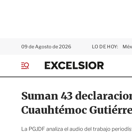
09 de Agosto de 2026
LO DE HOY:
Méxi
E
x
M
c
e
e
n
l
ú
s
Suman 43 declaracion
i
o
Cuauhtémoc Gutiérr
r
La PGJDF analiza el audio del trabajo periodís