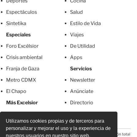
Deportes
Cocina
Espectáculos
Salud
Sintetika
Estilo de Vida
Especiales
Viajes
Foro Excélsior
De Utilidad
Crisis ambiental
Apps
Franja de Gaza
Servicios
Metro CDMX
Newsletter
El Chapo
Anúnciate
Más Excelsior
Directorio
Mujeres
Suscripciones
Utilizamos cookies propias y de terceros para
personalizar y mejorar el uso y la experiencia de
© 2026 Todos los derechos reservados. Prohibida la reproducción total
nuestros usuarios en nuestro sitio web.