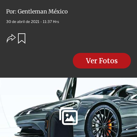
Por:
Gentleman México
30 de abril de 2021 - 11:37 Hrs
O
G
u
p
a
c
r
i
d
o
Ver Fotos
a
n
r
e
s
d
e
c
o
m
p
a
r
t
i