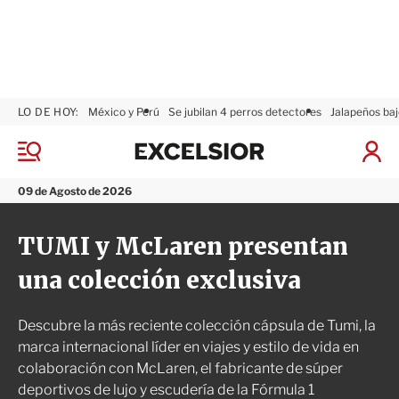
LO DE HOY:
México y Perú
Se jubilan 4 perros detectores
Jalapeños baj
E
x
M
I
c
e
n
n
e
i
09 de Agosto de 2026
ú
l
c
s
i
TUMI y McLaren presentan
i
a
o
r
una colección exclusiva
r
S
e
s
Descubre la más reciente colección cápsula de Tumi, la
i
ó
marca internacional líder en viajes y estilo de vida en
n
colaboración con McLaren, el fabricante de súper
deportivos de lujo y escudería de la Fórmula 1