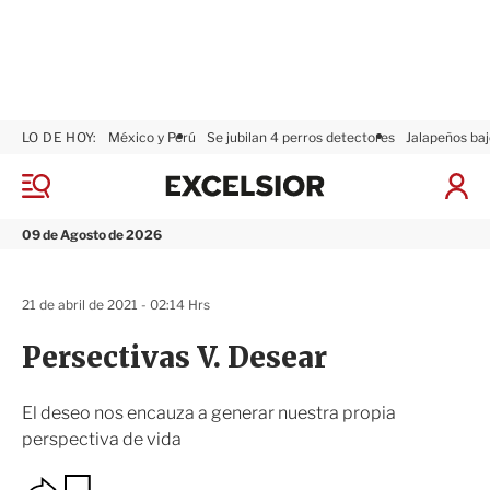
LO DE HOY:
México y Perú
Se jubilan 4 perros detectores
Jalapeños baj
E
x
M
I
c
e
n
n
e
i
09 de Agosto de 2026
ú
l
c
s
i
i
a
21 de abril de 2021 - 02:14 Hrs
o
r
r
S
Persectivas V. Desear
e
s
i
El deseo nos encauza a generar nuestra propia
ó
perspectiva de vida
n
O
G