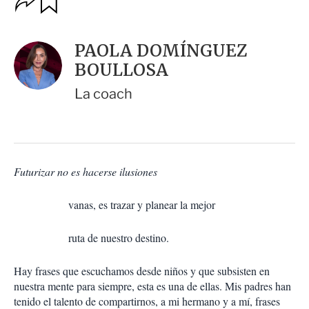
u
p
a
c
r
i
d
PAOLA DOMÍNGUEZ
o
a
n
BOULLOSA
r
e
s
La coach
d
e
c
o
m
p
Futurizar no es hacerse ilusiones
a
r
vanas, es trazar y planear la mejor
t
i
r
ruta de nuestro destino.
Hay frases que escuchamos desde niños y que subsisten en
nuestra mente para siempre, esta es una de ellas. Mis padres han
tenido el talento de compartirnos, a mi hermano y a mí, frases