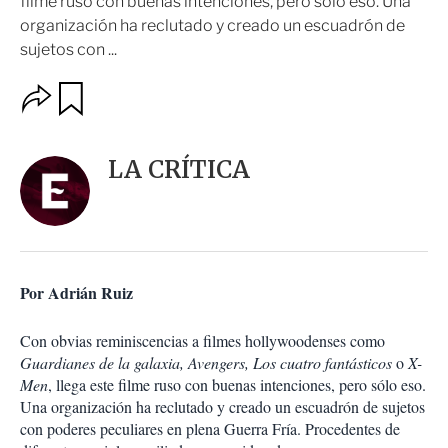
filme ruso con buenas intenciones, pero sólo eso. Una
organización ha reclutado y creado un escuadrón de
sujetos con ...
O
G
u
p
a
c
r
i
d
LA CRÍTICA
o
a
n
r
e
s
d
e
c
Por Adrián Ruiz
o
m
p
Con obvias reminiscencias a filmes hollywoodenses como
a
Guardianes de la galaxia, Avengers, Los cuatro fantásticos
o
X-
r
Men
, llega este filme ruso con buenas intenciones, pero sólo eso.
t
Una organización ha reclutado y creado un escuadrón de sujetos
i
con poderes peculiares en plena Guerra Fría. Procedentes de
r