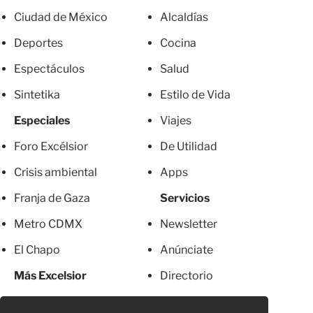
Ciudad de México
Alcaldías
Deportes
Cocina
Espectáculos
Salud
Sintetika
Estilo de Vida
Especiales
Viajes
Foro Excélsior
De Utilidad
Crisis ambiental
Apps
Franja de Gaza
Servicios
Metro CDMX
Newsletter
El Chapo
Anúnciate
Más Excelsior
Directorio
Mujeres
Suscripciones