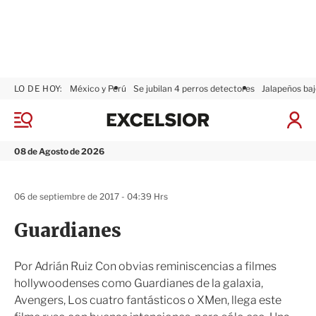
LO DE HOY:
México y Perú
Se jubilan 4 perros detectores
Jalapeños baj
E
x
M
I
c
e
n
n
e
i
08 de Agosto de 2026
ú
l
c
s
i
i
a
06 de septiembre de 2017 - 04:39 Hrs
o
r
r
S
Guardianes
e
s
i
Por Adrián Ruiz Con obvias reminiscencias a filmes
ó
hollywoodenses como Guardianes de la galaxia,
n
Avengers, Los cuatro fantásticos o XMen, llega este